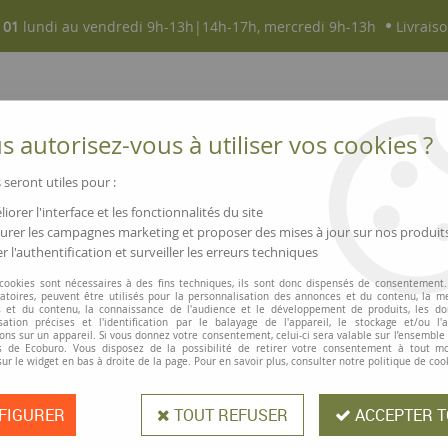
 01
lundi au vendredi 9h-13h|14h-17h, mercredi 9h-13h
Livraiso
 autorisez-vous à utiliser vos cookies ?
 seront utiles pour :
iorer l'interface et les fonctionnalités du site
NOUVEAUTÉS
MAGASINS ▫ COMMERCES
rer les campagnes marketing et proposer des mises à jour sur nos produit
r l'authentification et surveiller les erreurs techniques
rs, etc.
 cookies sont nécessaires à des fins techniques, ils sont donc dispensés de consentement. 
gatoires, peuvent être utilisés pour la personnalisation des annonces et du contenu, la m
ESSUIE-MAINS, SERVIETTES, MOUCHOIRS, ETC
 et du contenu, la connaissance de l'audience et le développement de produits, les d
isation précises et l'identification par le balayage de l'appareil, le stockage et/ou l'
ons sur un appareil. Si vous donnez votre consentement, celui-ci sera valable sur l’ensemble
 de Ecoburo. Vous disposez de la possibilité de retirer votre consentement à tout 
sur le widget en bas à droite de la page. Pour en savoir plus, consulter notre politique de coo
bsorbant qu’un essuie-tout classique, mais avec une empreinte écologique réd
 en paquet ou en boîte, vous permettent de vous moucher de manière écolog
de fibres recyclées. En tant qu'article jetable par excellence, elles ont tout 
FIGURER
TOUT REFUSER
ACCEPTER T