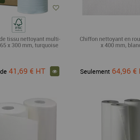
e tissu nettoyant multi-
Chiffon nettoyant en ro
165 x 300 mm, turquoise
x 400 mm, blan
41,69 €
HT
64,96 €
 de
Seulement