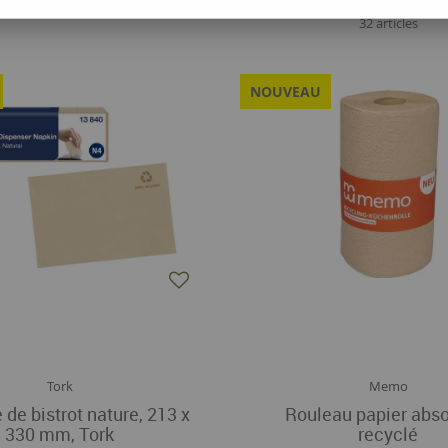
32 articles
NOUVEAU
Tork
Memo
 de bistrot nature, 213 x
Rouleau papier abs
330 mm, Tork
recyclé