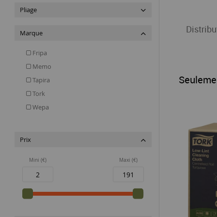
Pliage
Distribu
Marque
Fripa
Memo
Seuleme
Tapira
Tork
Wepa
Prix
Mini (€)
Maxi (€)