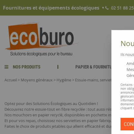
Fournitures et équipements écologiques
02 51 88 25
Nous
Ils nous
Amél
NOS PRODUITS
PAPIER & FOURNITURES
Mesu
Gére
Accueil
>
Moyens généraux
>
Hygiène
>
Essuie-mains, serviettes, mouchoi
Certains
non obli
annonces
géolocal
informati
Optez pour des Solutions Écologiques au Quotidien !
domaines
cliquant 
Découvrez notre essuie-tout en fibre recyclée : tout aussi résistant et a
Nos mouchoirs en papier recyclé, disponibles en pochette individuelle,
Et pour vos repas, choisissez nos serviettes en papier fabriquées à partir 
CON
Faites le choix de produits jetables qui allient efficacité et durabilité !