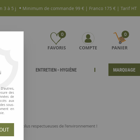
n 3 à 5 j
Minimum de commande 99 € | Franco 175 € | Tarif HT
0
0
FAVORIS
COMPTE
PANIER
ENTRETIEN ▫ HYGIÈNE
MARQUAGE
s
D'autres,
esure des
.
onnées de
accès aux
 des sous-
moment en
kie.
uite !
ique.
à gagner à être plus respectueuses de l'environnement !
OUT