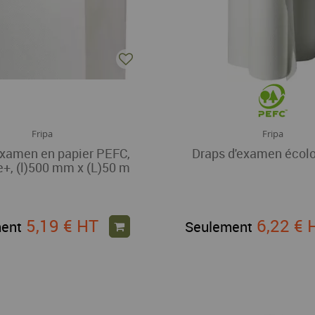
Fripa
Fripa
examen en papier PEFC,
Draps d'examen écol
e+, (l)500 mm x (L)50 m
5,19 €
HT
6,22 €
ent
Seulement