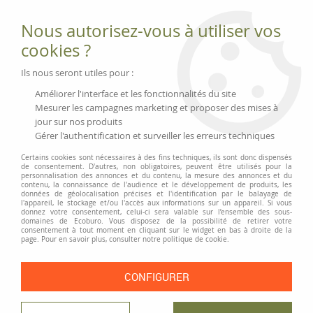
Fournitures et équipements écologiques
Nous autorisez-vous à utiliser vos
02 51 88 25 01
lundi au vendredi 9h-13h|14h-17h, mercredi
cookies ?
9h-13h
Livraison 3 à 5 j
Ils nous seront utiles pour :
Minimum de commande 99 € | Franco 175 € | Tarif HT
Améliorer l'interface et les fonctionnalités du site
Mesurer les campagnes marketing et proposer des mises à
jour sur nos produits
0
Gérer l'authentification et surveiller les erreurs techniques
Certains cookies sont nécessaires à des fins techniques, ils sont donc dispensés
de consentement. D'autres, non obligatoires, peuvent être utilisés pour la
personnalisation des annonces et du contenu, la mesure des annonces et du
Accueil
>
Moyens généraux
>
Hygiène
>
contenu, la connaissance de l'audience et le développement de produits, les
Essuie-mains, serviettes, mouchoirs, etc.
>
Boîte de mouchoirs recyclés
données de géolocalisation précises et l'identification par le balayage de
l'appareil, le stockage et/ou l'accès aux informations sur un appareil. Si vous
"Extra Soft"
donnez votre consentement, celui-ci sera valable sur l’ensemble des sous-
domaines de Ecoburo. Vous disposez de la possibilité de retirer votre
consentement à tout moment en cliquant sur le widget en bas à droite de la
page. Pour en savoir plus, consulter notre politique de cookie.
CONFIGURER