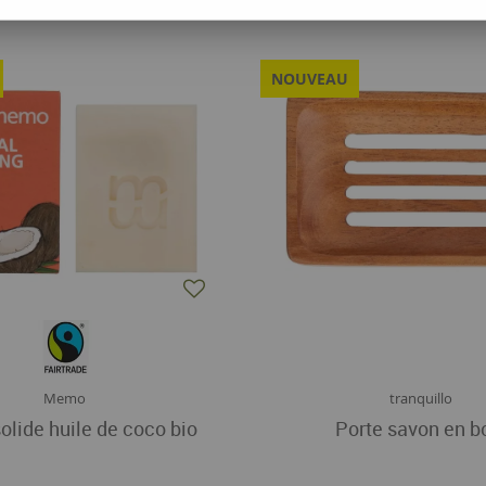
39 articles
NOUVEAU
Memo
tranquillo
olide huile de coco bio
Porte savon en b