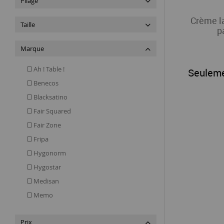
Pliage
Crème l
Taille
p
Marque
Ah ! Table !
Seulem
Benecos
Blacksatino
Fair Squared
Fair Zone
Fripa
Hygonorm
Hygostar
Medisan
Memo
Nature Star
Prix
Pfeilring