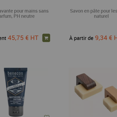
avante pour mains sans
Savon en pâte pour le
arfum, PH neutre
naturel
45,75 €
HT
9,34 €
ent
À partir de