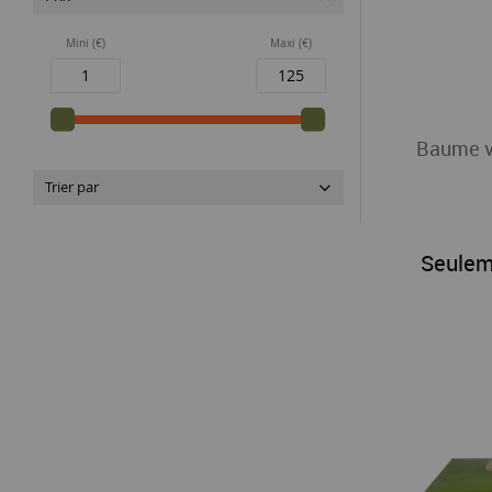
Rotho
Mini (€)
Maxi (€)
Sodasan
Tork
tranquillo
Baume vi
Wepa
Trier par
Seulem