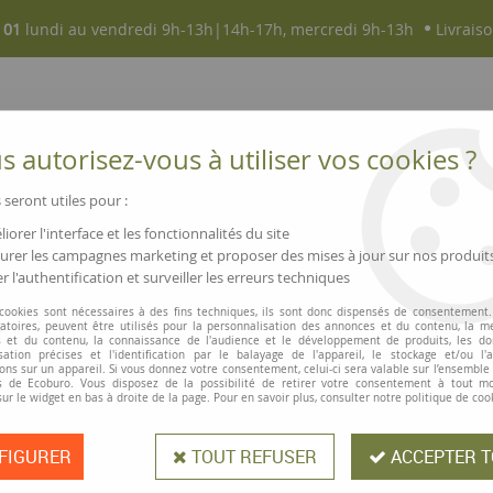
 01
lundi au vendredi 9h-13h|14h-17h, mercredi 9h-13h
Livraiso
 autorisez-vous à utiliser vos cookies ?
 seront utiles pour :
iorer l'interface et les fonctionnalités du site
NOUVEAUTÉS
MAGASINS ▫ COMMERCES
rer les campagnes marketing et proposer des mises à jour sur nos produit
r l'authentification et surveiller les erreurs techniques
res
 cookies sont nécessaires à des fins techniques, ils sont donc dispensés de consentement. 
gatoires, peuvent être utilisés pour la personnalisation des annonces et du contenu, la m
SOIN DES MAINS, SAVONS, ACCESSOIRES
 et du contenu, la connaissance de l'audience et le développement de produits, les d
isation précises et l'identification par le balayage de l'appareil, le stockage et/ou l'
ons sur un appareil. Si vous donnez votre consentement, celui-ci sera valable sur l’ensemble
 de Ecoburo. Vous disposez de la possibilité de retirer votre consentement à tout 
sur le widget en bas à droite de la page. Pour en savoir plus, consulter notre politique de coo
papier recyclé : des choix durables pour une hygiène irréprochable !
els que soient les secteurs d'activité. Gardez vos mains propres et votre esp
nt !
FIGURER
TOUT REFUSER
ACCEPTER T