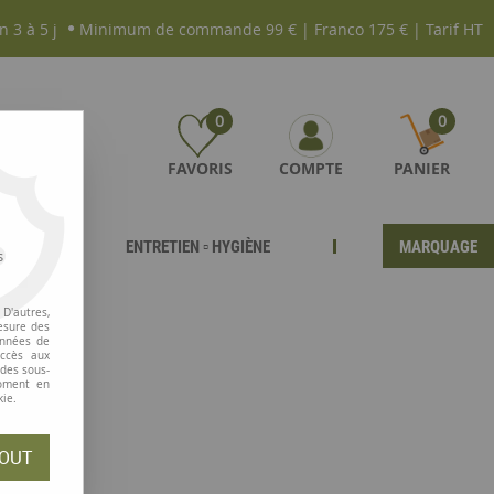
n 3 à 5 j
Minimum de commande 99 € | Franco 175 € | Tarif HT
0
0
FAVORIS
COMPTE
PANIER
ENTRETIEN ▫ HYGIÈNE
MARQUAGE
s
D'autres,
esure des
onnées de
accès aux
 des sous-
moment en
kie.
rit clair !
OUT