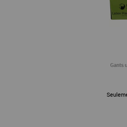
Gants u
Seulem