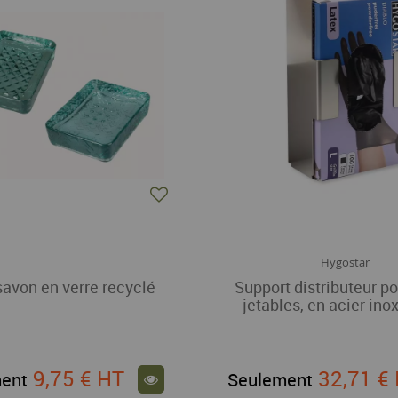
Hygostar
savon en verre recyclé
Support distributeur p
jetables, en acier ino
9,75 €
HT
32,71 €
ent
Seulement