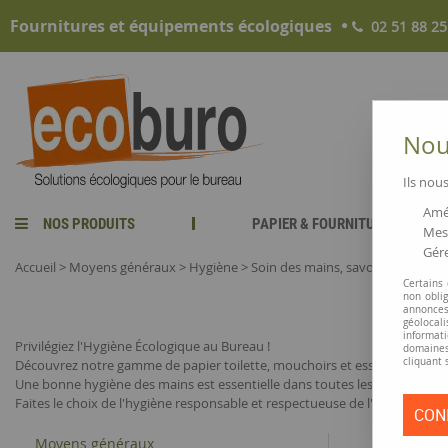
Fournitures et équipements écologiques
02 51 88 25
Nous
Ils nous
Amél
NOS PRODUITS
PAPIER & FOURNITURES
Mesu
Gére
Accueil
>
Moyens généraux
>
Hygiène
>
Soin des mains, savons, accessoi
Certains
non obli
annonces
géolocal
informati
Privilégiez l'Hygiène Écologique au Bureau !
domaines
cliquant 
Découvrez notre gamme de papier toilette, mouchoirs et essuie-mains en 
Une bonne hygiène des mains est essentielle dans toutes les entreprises, qu
Faites le choix de l'hygiène responsable et respectueuse de l'environneme
CON
Moyens généraux