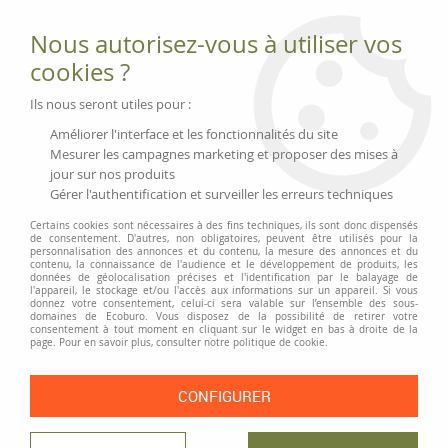
Fournitures et équipements écologiques
Nous autorisez-vous à utiliser vos
02 51 88 25 01
lundi au vendredi 9h-13h|14h-17h, mercredi
cookies ?
9h-13h
Livraison 3 à 5 j
Ils nous seront utiles pour :
Minimum de commande 99 € | Franco 175 € | Tarif HT
Améliorer l'interface et les fonctionnalités du site
Mesurer les campagnes marketing et proposer des mises à
jour sur nos produits
0
Gérer l'authentification et surveiller les erreurs techniques
Certains cookies sont nécessaires à des fins techniques, ils sont donc dispensés
de consentement. D'autres, non obligatoires, peuvent être utilisés pour la
personnalisation des annonces et du contenu, la mesure des annonces et du
Accueil
>
Moyens généraux
>
Ménage et produits d'entretien
>
contenu, la connaissance de l'audience et le développement de produits, les
Éponges, chiffons, brosses et balais
>
Gants de ménage caoutchouc Fair
données de géolocalisation précises et l'identification par le balayage de
l'appareil, le stockage et/ou l'accès aux informations sur un appareil. Si vous
Zone
donnez votre consentement, celui-ci sera valable sur l’ensemble des sous-
domaines de Ecoburo. Vous disposez de la possibilité de retirer votre
consentement à tout moment en cliquant sur le widget en bas à droite de la
page. Pour en savoir plus, consulter notre politique de cookie.
CONFIGURER