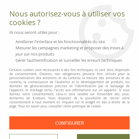
Fournitures et équipements écologiques
Nous autorisez-vous à utiliser vos
02 51 88 25 01
lundi au vendredi 9h-13h|14h-17h, mercredi
cookies ?
9h-13h
Livraison 3 à 5 j
Ils nous seront utiles pour :
Minimum de commande 99 € | Franco 175 € | Tarif HT
Améliorer l'interface et les fonctionnalités du site
Mesurer les campagnes marketing et proposer des mises à
jour sur nos produits
0
Gérer l'authentification et surveiller les erreurs techniques
Certains cookies sont nécessaires à des fins techniques, ils sont donc dispensés
de consentement. D'autres, non obligatoires, peuvent être utilisés pour la
personnalisation des annonces et du contenu, la mesure des annonces et du
Accueil
>
Moyens généraux
>
Vaisselle et cuisine
contenu, la connaissance de l'audience et le développement de produits, les
données de géolocalisation précises et l'identification par le balayage de
l'appareil, le stockage et/ou l'accès aux informations sur un appareil. Si vous
donnez votre consentement, celui-ci sera valable sur l’ensemble des sous-
VAISSELLE ET CUISINE
domaines de Ecoburo. Vous disposez de la possibilité de retirer votre
consentement à tout moment en cliquant sur le widget en bas à droite de la
page. Pour en savoir plus, consulter notre politique de cookie.
CONFIGURER
TRIER & FILTRER