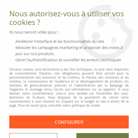
Fournitures et équipements écologiques
Nous autorisez-vous à utiliser vos
02 51 88 25 01
lundi au vendredi 9h-13h|14h-17h, mercredi
cookies ?
9h-13h
Livraison 3 à 5 j
Ils nous seront utiles pour :
Minimum de commande 99 € | Franco 175 € | Tarif HT
Améliorer l'interface et les fonctionnalités du site
Mesurer les campagnes marketing et proposer des mises à
jour sur nos produits
0
Gérer l'authentification et surveiller les erreurs techniques
Certains cookies sont nécessaires à des fins techniques, ils sont donc dispensés
de consentement. D'autres, non obligatoires, peuvent être utilisés pour la
personnalisation des annonces et du contenu, la mesure des annonces et du
Accueil
>
Moyens généraux
>
Vaisselle et cuisine
>
Bouteilles et carafes
>
contenu, la connaissance de l'audience et le développement de produits, les
Carafe et cartouche filtrante AQUAPHOR
données de géolocalisation précises et l'identification par le balayage de
l'appareil, le stockage et/ou l'accès aux informations sur un appareil. Si vous
donnez votre consentement, celui-ci sera valable sur l’ensemble des sous-
domaines de Ecoburo. Vous disposez de la possibilité de retirer votre
consentement à tout moment en cliquant sur le widget en bas à droite de la
page. Pour en savoir plus, consulter notre politique de cookie.
CONFIGURER