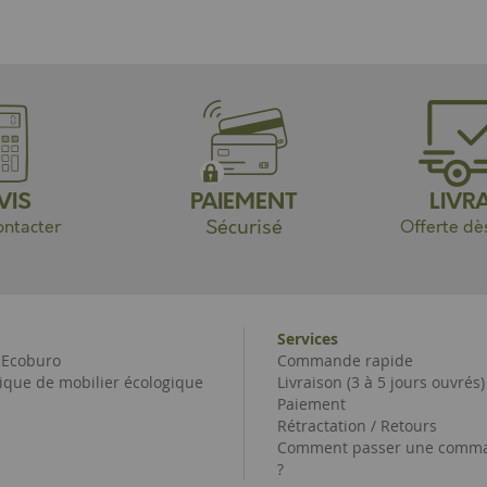
VIS
PAIEMENT
LIVR
Sécurisé
ntacter
Offerte dè
Services
e Ecoburo
Commande rapide
ique de mobilier écologique
Livraison (3 à 5 jours ouvrés)
Paiement
Rétractation / Retours
Comment passer une comma
?