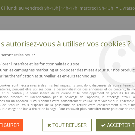
 01
lundi au vendredi 9h-13h|14h-17h, mercredi 9h-13h
Livraiso
 autorisez-vous à utiliser vos cookies ?
 seront utiles pour :
iorer l'interface et les fonctionnalités du site
NOUVEAUTÉS
MAGASINS ▫ COMMERCES
rer les campagnes marketing et proposer des mises à jour sur nos produit
r l'authentification et surveiller les erreurs techniques
Bouteille isotherme acier inox Thermos TC-Bottle
 cookies sont nécessaires à des fins techniques, ils sont donc dispensés de consentement. 
gatoires, peuvent être utilisés pour la personnalisation des annonces et du contenu, la m
Thermos
 et du contenu, la connaissance de l'audience et le développement de produits, les d
isation précises et l'identification par le balayage de l'appareil, le stockage et/ou l'
Bouteille isothe
ons sur un appareil. Si vous donnez votre consentement, celui-ci sera valable sur l’ensemble
 de Ecoburo. Vous disposez de la possibilité de retirer votre consentement à tout 
sur le widget en bas à droite de la page. Pour en savoir plus, consulter notre politique de coo
FIGURER
TOUT REFUSER
ACCEPTER T
Gardez vos boissons chaudes jusqu'à
THERMOS "TC-Bottle" ! La bouteille 