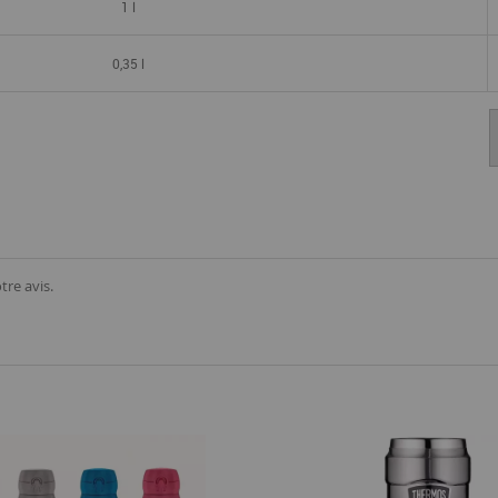
1 l
0,35 l
tre avis.