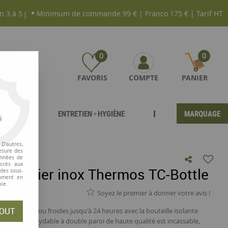
n 3 à 5 j
Minimum de commande 99 € | Franco 175 € | Tarif HT
0
0
FAVORIS
COMPTE
PANIER
ENTRETIEN ▫ HYGIÈNE
MARQUAGE
s
D'autres,
esure des
onnées de
accès aux
rme acier inox Thermos TC-Bottle
 des sous-
moment en
kie.
Soyez le premier à donner votre avis !
OUT
 12 heures ou froides jusqu'à 24 heures avec la bouteille isolante
en acier inoxydable à double paroi de haute qualité est incassable,