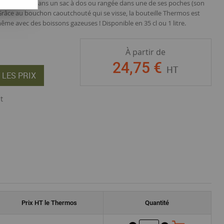
re emportée dans un sac à dos ou rangée dans une de ses poches (son
 Grâce au bouchon caoutchouté qui se visse, la bouteille Thermos est
même avec des boissons gazeuses ! Disponible en 35 cl ou 1 litre.
À partir de
24
,
75
€
HT
 LES PRIX
t
Prix
HT
le Thermos
Quantité