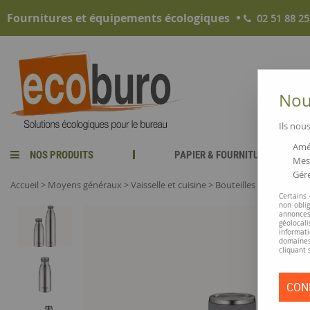
Fournitures et équipements écologiques
02 51 88 25
Nous
Ils nous
Amél
NOS PRODUITS
PAPIER & FOURNITURES
Mesu
Gére
Accueil
>
Moyens généraux
>
Vaisselle et cuisine
>
Bouteilles et carafes
>
Certains
non obli
annonces
géolocal
informati
domaines
cliquant 
CON