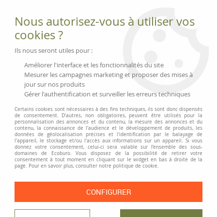
Fournitures et équipements écologiques
Nous autorisez-vous à utiliser vos
02 51 88 25 01
lundi au vendredi 9h-13h|14h-17h, mercredi
cookies ?
9h-13h
Livraison 3 à 5 j
Ils nous seront utiles pour :
Minimum de commande 99 € | Franco 175 € | Tarif HT
Améliorer l'interface et les fonctionnalités du site
Mesurer les campagnes marketing et proposer des mises à
jour sur nos produits
0
Gérer l'authentification et surveiller les erreurs techniques
Certains cookies sont nécessaires à des fins techniques, ils sont donc dispensés
de consentement. D'autres, non obligatoires, peuvent être utilisés pour la
personnalisation des annonces et du contenu, la mesure des annonces et du
Accueil
>
Équipement des magasins
>
Hygiène
>
Gants
>
Rouleau de
contenu, la connaissance de l'audience et le développement de produits, les
papier nettoyant, recyclé, bleu
données de géolocalisation précises et l'identification par le balayage de
l'appareil, le stockage et/ou l'accès aux informations sur un appareil. Si vous
donnez votre consentement, celui-ci sera valable sur l’ensemble des sous-
PRIX DÉGRESSIF
domaines de Ecoburo. Vous disposez de la possibilité de retirer votre
consentement à tout moment en cliquant sur le widget en bas à droite de la
page. Pour en savoir plus, consulter notre politique de cookie.
CONFIGURER