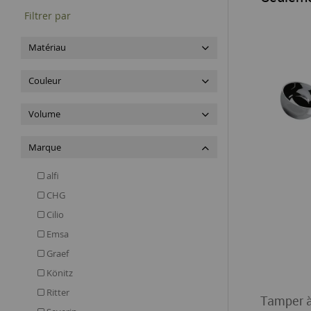
Filtrer par
Matériau
Couleur
Volume
Marque
alfi
CHG
Cilio
Emsa
Graef
Könitz
Ritter
Tamper à