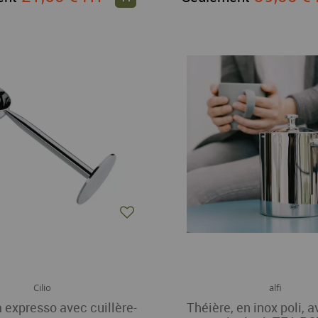
Cilio
alfi
 expresso avec cuillère-
Théière, en inox poli, av