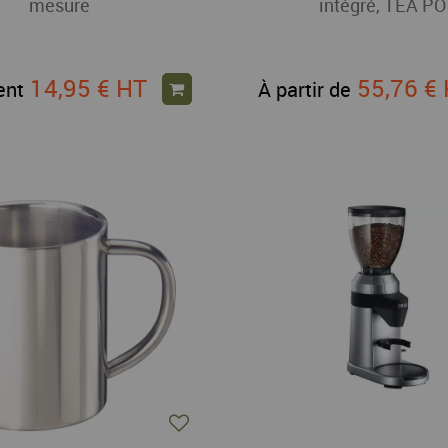
mesure
intégré, TEA P
14,95 €
HT
55,76 €
ent
À partir de