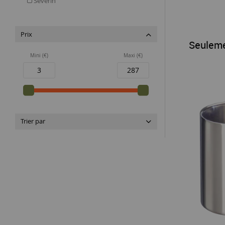
Severin
Prix
Seulem
Mini (€)
Maxi (€)
Trier par