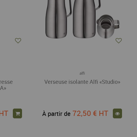
alfi
presse
Verseuse isolante Alfi «Studio»
IA»
HT
72,50 €
HT
À partir de