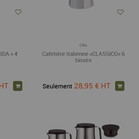
Cilio
AIDA » 4
Cafetière italienne «CLASSICO» 6
tasses
HT
28,95 €
HT
Seulement