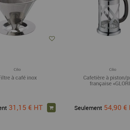
Cilio
Cilio
Filtre à café inox
Cafetière à piston/
française «GLOR
31,15 €
HT
54,90 €
ent
Seulement