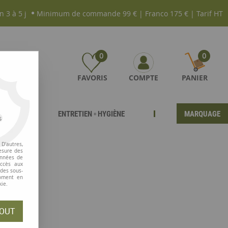
n 3 à 5 j
Minimum de commande 99 € | Franco 175 € | Tarif HT
0
0
FAVORIS
COMPTE
PANIER
ENTRETIEN ▫ HYGIÈNE
MARQUAGE
s
D'autres,
esure des
onnées de
accès aux
 des sous-
moment en
kie.
OUT