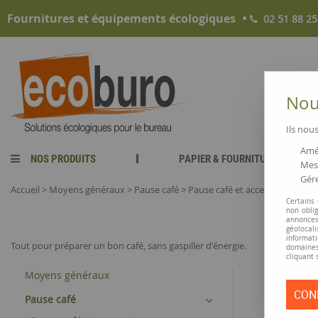
Fournitures et équipements écologiques
02 51 88 25
Nous
Ils nous
Amél
NOS PRODUITS
PAPIER & FOURNITURES
Mesu
Gére
Accueil
>
Moyens généraux
>
Pause café
>
Pause café et accessoires
Certains
non obli
annonces
géolocal
informati
Tout pour préparer un bon café, sans gaspiller d'énergie.
domaines
cliquant 
Moyens généraux
CON
Pause café