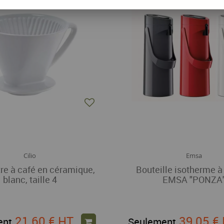
Cilio
Emsa
ltre à café en céramique,
Bouteille isotherme 
blanc, taille 4
EMSA "PONZA
21,60 €
HT
39,05 €
ent
Seulement