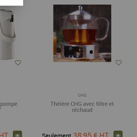
CHG
à pompe
Théière CHG avec filtre et
"
réchaud
HT
38,95 €
HT
Seulement