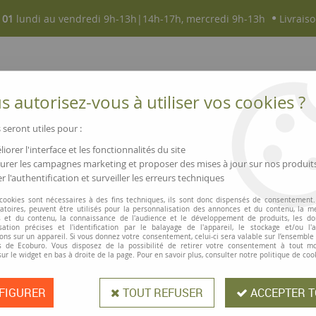
 01
lundi au vendredi 9h-13h|14h-17h, mercredi 9h-13h
Livraiso
 autorisez-vous à utiliser vos cookies ?
 seront utiles pour :
iorer l'interface et les fonctionnalités du site
NOUVEAUTÉS
MAGASINS ▫ COMMERCES
rer les campagnes marketing et proposer des mises à jour sur nos produit
r l'authentification et surveiller les erreurs techniques
 cookies sont nécessaires à des fins techniques, ils sont donc dispensés de consentement. 
gatoires, peuvent être utilisés pour la personnalisation des annonces et du contenu, la m
PAUSE CAFÉ ET ACCESSOIRES
 et du contenu, la connaissance de l'audience et le développement de produits, les d
isation précises et l'identification par le balayage de l'appareil, le stockage et/ou l'
ons sur un appareil. Si vous donnez votre consentement, celui-ci sera valable sur l’ensemble
 de Ecoburo. Vous disposez de la possibilité de retirer votre consentement à tout 
sur le widget en bas à droite de la page. Pour en savoir plus, consulter notre politique de coo
23 articles
FIGURER
TOUT REFUSER
ACCEPTER T