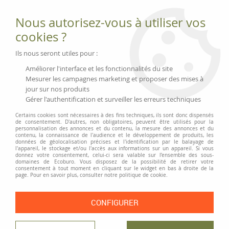
Fournitures et équipements écologiques
Nous autorisez-vous à utiliser vos
02 51 88 25 01
lundi au vendredi 9h-13h|14h-17h, mercredi
cookies ?
9h-13h
Livraison 3 à 5 j
Ils nous seront utiles pour :
Minimum de commande 99 € | Franco 175 € | Tarif HT
Améliorer l'interface et les fonctionnalités du site
Mesurer les campagnes marketing et proposer des mises à
jour sur nos produits
0
Gérer l'authentification et surveiller les erreurs techniques
Certains cookies sont nécessaires à des fins techniques, ils sont donc dispensés
de consentement. D'autres, non obligatoires, peuvent être utilisés pour la
personnalisation des annonces et du contenu, la mesure des annonces et du
Accueil
>
Marquage et personnalisation
>
Divers
contenu, la connaissance de l'audience et le développement de produits, les
données de géolocalisation précises et l'identification par le balayage de
l'appareil, le stockage et/ou l'accès aux informations sur un appareil. Si vous
donnez votre consentement, celui-ci sera valable sur l’ensemble des sous-
DIVERS
domaines de Ecoburo. Vous disposez de la possibilité de retirer votre
consentement à tout moment en cliquant sur le widget en bas à droite de la
page. Pour en savoir plus, consulter notre politique de cookie.
Choisissez des articles à caractère écologique pour véhiculer vos
valeurs et optez pour un marquage publicitaire utile et durable.
Faites plaisir à vos clients avec des friandises bio, personnalisées aux
CONFIGURER
couleurs de votre entreprise. Un petit cadeau sympa à distribuer lors
de vos salons et événements !
Ou montrez à vos clients que technologie rime avec écologie en leur