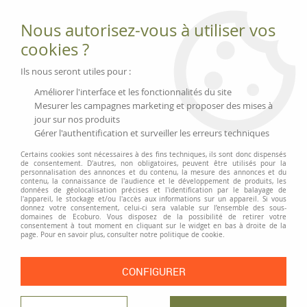
Fournitures et équipements écologiques
Nous autorisez-vous à utiliser vos
02 51 88 25 01
lundi au vendredi 9h-13h|14h-17h, mercredi
cookies ?
9h-13h
Livraison 3 à 5 j
Ils nous seront utiles pour :
Minimum de commande 99 € | Franco 175 € | Tarif HT
Améliorer l'interface et les fonctionnalités du site
Mesurer les campagnes marketing et proposer des mises à
jour sur nos produits
0
Gérer l'authentification et surveiller les erreurs techniques
Certains cookies sont nécessaires à des fins techniques, ils sont donc dispensés
de consentement. D'autres, non obligatoires, peuvent être utilisés pour la
personnalisation des annonces et du contenu, la mesure des annonces et du
Accueil
>
Marquage et personnalisation
>
Divers
>
Etui à pansements, petit
contenu, la connaissance de l'audience et le développement de produits, les
modèle
données de géolocalisation précises et l'identification par le balayage de
l'appareil, le stockage et/ou l'accès aux informations sur un appareil. Si vous
donnez votre consentement, celui-ci sera valable sur l’ensemble des sous-
PRIX DÉGRESSIF
domaines de Ecoburo. Vous disposez de la possibilité de retirer votre
consentement à tout moment en cliquant sur le widget en bas à droite de la
page. Pour en savoir plus, consulter notre politique de cookie.
CONFIGURER