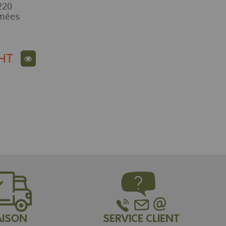
220
mmées
HT
AISON
SERVICE CLIENT