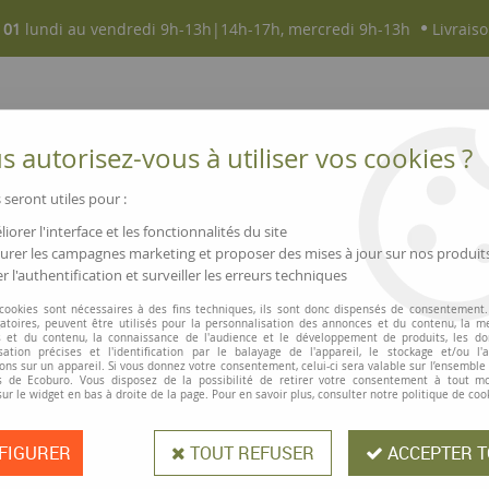
 01
lundi au vendredi 9h-13h|14h-17h, mercredi 9h-13h
Livraiso
 autorisez-vous à utiliser vos cookies ?
 seront utiles pour :
iorer l'interface et les fonctionnalités du site
NOUVEAUTÉS
MAGASINS ▫ COMMERCES
rer les campagnes marketing et proposer des mises à jour sur nos produit
r l'authentification et surveiller les erreurs techniques
ransparentes
 cookies sont nécessaires à des fins techniques, ils sont donc dispensés de consentement. 
gatoires, peuvent être utilisés pour la personnalisation des annonces et du contenu, la m
ENVELOPPES COULEUR, TRANSPARENTES
 et du contenu, la connaissance de l'audience et le développement de produits, les d
isation précises et l'identification par le balayage de l'appareil, le stockage et/ou l'
ons sur un appareil. Si vous donnez votre consentement, celui-ci sera valable sur l’ensemble
et ou renforcées, toutes fabriquées en papier et carton recyclés pour une 
 de Ecoburo. Vous disposez de la possibilité de retirer votre consentement à tout 
sur le widget en bas à droite de la page. Pour en savoir plus, consulter notre politique de coo
out en respectant l'environnement grâce au label FSC, qui garantit une pât
 recyclé sont la solution idéale !
FIGURER
TOUT REFUSER
ACCEPTER T
5 articles