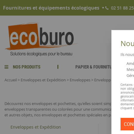
Fournitures et équipements écologiques
02 51 88 25
Nous
Ils nous
Amél
NOS PRODUITS
PAPIER & FOURNITURES
Mesu
Gére
Accueil
>
Enveloppes et Expédition
>
Enveloppes
>
Enveloppes couleur, t
Certains
non obli
annonces
géolocal
informati
Découvrez nos enveloppes et pochettes, qu'elles soient simples, à souffl
domaines
cliquant 
enveloppes transparentes ou colorées pour une communication originale, t
et autres objets, nos enveloppes et pochettes spéciales en papier et carton
CON
Enveloppes et Expédition