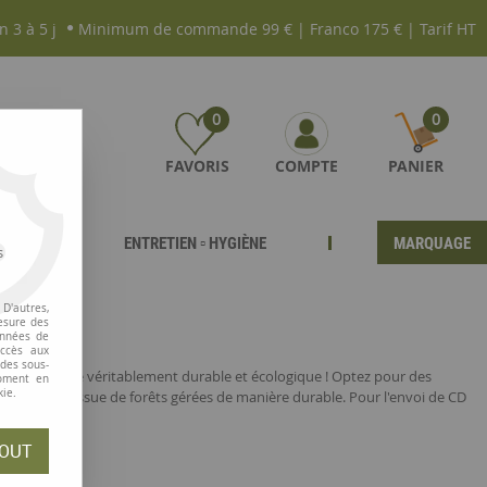
n 3 à 5 j
Minimum de commande 99 € | Franco 175 € | Tarif HT
0
0
FAVORIS
COMPTE
PANIER
ENTRETIEN ▫ HYGIÈNE
MARQUAGE
s
D'autres,
esure des
onnées de
accès aux
 des sous-
correspondance véritablement durable et écologique ! Optez pour des
moment en
kie.
e à papier issue de forêts gérées de manière durable. Pour l'envoi de CD
OUT