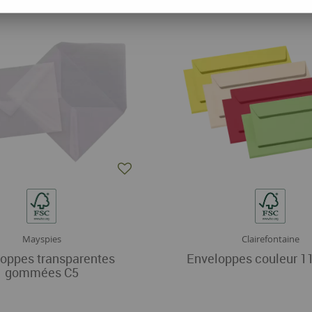
Mayspies
Clairefontaine
oppes transparentes
Enveloppes couleur 1
gommées C5