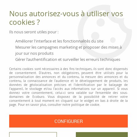
Fournitures et équipements écologiques
Nous autorisez-vous à utiliser vos
02 51 88 25 01
lundi au vendredi 9h-13h|14h-17h, mercredi
cookies ?
9h-13h
Livraison 3 à 5 j
Ils nous seront utiles pour :
Minimum de commande 99 € | Franco 175 € | Tarif HT
Améliorer l'interface et les fonctionnalités du site
Mesurer les campagnes marketing et proposer des mises à
jour sur nos produits
0
Gérer l'authentification et surveiller les erreurs techniques
Certains cookies sont nécessaires à des fins techniques, ils sont donc dispensés
de consentement. D'autres, non obligatoires, peuvent être utilisés pour la
personnalisation des annonces et du contenu, la mesure des annonces et du
Accueil
>
Enveloppes et Expédition
>
Emballage
contenu, la connaissance de l'audience et le développement de produits, les
données de géolocalisation précises et l'identification par le balayage de
l'appareil, le stockage et/ou l'accès aux informations sur un appareil. Si vous
donnez votre consentement, celui-ci sera valable sur l’ensemble des sous-
EMBALLAGE
domaines de Ecoburo. Vous disposez de la possibilité de retirer votre
consentement à tout moment en cliquant sur le widget en bas à droite de la
page. Pour en savoir plus, consulter notre politique de cookie.
CONFIGURER
TRIER & FILTRER