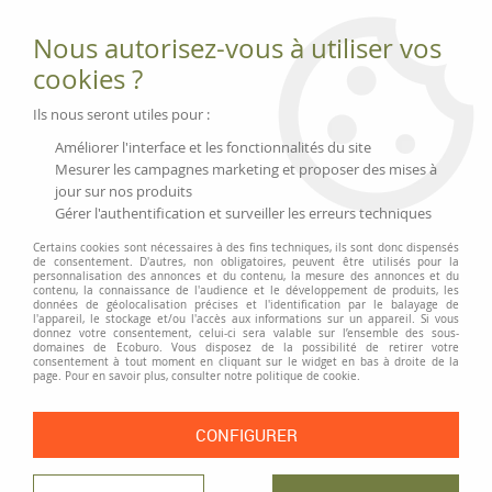
Fournitures et équipements écologiques
Nous autorisez-vous à utiliser vos
02 51 88 25 01
lundi au vendredi 9h-13h|14h-17h, mercredi
cookies ?
9h-13h
Livraison 3 à 5 j
Ils nous seront utiles pour :
Minimum de commande 99 € | Franco 175 € | Tarif HT
Améliorer l'interface et les fonctionnalités du site
Mesurer les campagnes marketing et proposer des mises à
jour sur nos produits
0
Gérer l'authentification et surveiller les erreurs techniques
Certains cookies sont nécessaires à des fins techniques, ils sont donc dispensés
de consentement. D'autres, non obligatoires, peuvent être utilisés pour la
personnalisation des annonces et du contenu, la mesure des annonces et du
Accueil
>
Fournitures et Écriture
>
Outils de coupe
>
contenu, la connaissance de l'audience et le développement de produits, les
Ciseaux, cutters et coupe-papier
>
Cutter de sécurité Safety Standard
données de géolocalisation précises et l'identification par le balayage de
l'appareil, le stockage et/ou l'accès aux informations sur un appareil. Si vous
donnez votre consentement, celui-ci sera valable sur l’ensemble des sous-
domaines de Ecoburo. Vous disposez de la possibilité de retirer votre
consentement à tout moment en cliquant sur le widget en bas à droite de la
page. Pour en savoir plus, consulter notre politique de cookie.
CONFIGURER