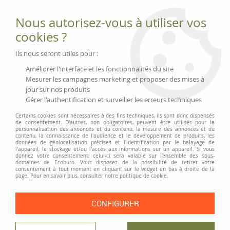
Fournitures et équipements écologiques
Nous autorisez-vous à utiliser vos
02 51 88 25 01
lundi au vendredi 9h-13h|14h-17h, mercredi
cookies ?
9h-13h
Livraison 3 à 5 j
Ils nous seront utiles pour :
Minimum de commande 99 € | Franco 175 € | Tarif HT
Améliorer l'interface et les fonctionnalités du site
Mesurer les campagnes marketing et proposer des mises à
jour sur nos produits
0
Gérer l'authentification et surveiller les erreurs techniques
Certains cookies sont nécessaires à des fins techniques, ils sont donc dispensés
de consentement. D'autres, non obligatoires, peuvent être utilisés pour la
personnalisation des annonces et du contenu, la mesure des annonces et du
Accueil
>
Wedo
contenu, la connaissance de l'audience et le développement de produits, les
données de géolocalisation précises et l'identification par le balayage de
l'appareil, le stockage et/ou l'accès aux informations sur un appareil. Si vous
donnez votre consentement, celui-ci sera valable sur l’ensemble des sous-
PRODUITS DE LA MARQUE WEDO
domaines de Ecoburo. Vous disposez de la possibilité de retirer votre
consentement à tout moment en cliquant sur le widget en bas à droite de la
page. Pour en savoir plus, consulter notre politique de cookie.
12 articles sur
24
CONFIGURER