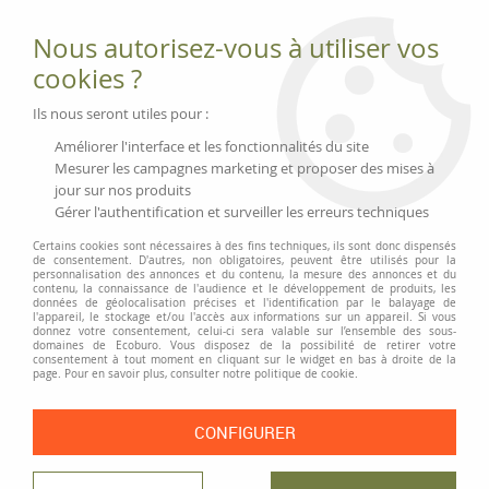
Fournitures et équipements écologiques
Nous autorisez-vous à utiliser vos
02 51 88 25 01
lundi au vendredi 9h-13h|14h-17h, mercredi
cookies ?
9h-13h
Livraison 3 à 5 j
Ils nous seront utiles pour :
Minimum de commande 99 € | Franco 175 € | Tarif HT
Améliorer l'interface et les fonctionnalités du site
Mesurer les campagnes marketing et proposer des mises à
jour sur nos produits
0
Gérer l'authentification et surveiller les erreurs techniques
Certains cookies sont nécessaires à des fins techniques, ils sont donc dispensés
de consentement. D'autres, non obligatoires, peuvent être utilisés pour la
personnalisation des annonces et du contenu, la mesure des annonces et du
Accueil
>
Fournitures et Écriture
>
Écriture
>
Surligneurs et recharges
>
contenu, la connaissance de l'audience et le développement de produits, les
Surligneur rechargeable Edding «Highlighter 24»
données de géolocalisation précises et l'identification par le balayage de
l'appareil, le stockage et/ou l'accès aux informations sur un appareil. Si vous
donnez votre consentement, celui-ci sera valable sur l’ensemble des sous-
domaines de Ecoburo. Vous disposez de la possibilité de retirer votre
consentement à tout moment en cliquant sur le widget en bas à droite de la
page. Pour en savoir plus, consulter notre politique de cookie.
CONFIGURER