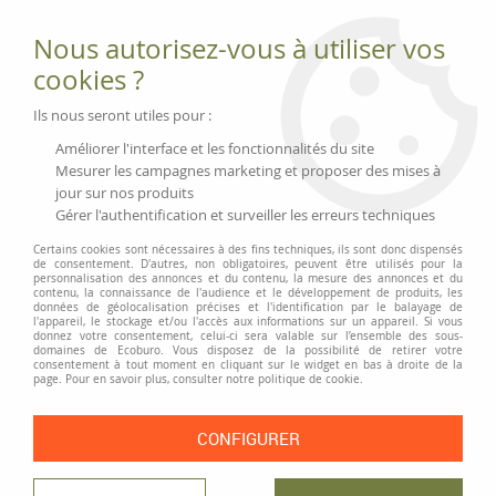
Fournitures et équipements écologiques
Nous autorisez-vous à utiliser vos
02 51 88 25 01
lundi au vendredi 9h-13h|14h-17h, mercredi
cookies ?
9h-13h
Livraison 3 à 5 j
Ils nous seront utiles pour :
Minimum de commande 99 € | Franco 175 € | Tarif HT
Améliorer l'interface et les fonctionnalités du site
Mesurer les campagnes marketing et proposer des mises à
jour sur nos produits
0
Gérer l'authentification et surveiller les erreurs techniques
Certains cookies sont nécessaires à des fins techniques, ils sont donc dispensés
de consentement. D'autres, non obligatoires, peuvent être utilisés pour la
personnalisation des annonces et du contenu, la mesure des annonces et du
Accueil
>
Fournitures et Écriture
>
Écriture
>
Surligneurs et recharges
>
contenu, la connaissance de l'audience et le développement de produits, les
Surligneur Edding, assortiment 4 couleurs
données de géolocalisation précises et l'identification par le balayage de
l'appareil, le stockage et/ou l'accès aux informations sur un appareil. Si vous
donnez votre consentement, celui-ci sera valable sur l’ensemble des sous-
domaines de Ecoburo. Vous disposez de la possibilité de retirer votre
consentement à tout moment en cliquant sur le widget en bas à droite de la
page. Pour en savoir plus, consulter notre politique de cookie.
CONFIGURER