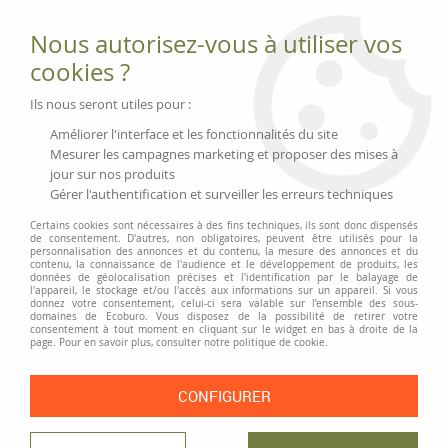
Fournitures et équipements écologiques
Nous autorisez-vous à utiliser vos
02 51 88 25 01
lundi au vendredi 9h-13h|14h-17h, mercredi
cookies ?
9h-13h
Livraison 3 à 5 j
Ils nous seront utiles pour :
Minimum de commande 99 € | Franco 175 € | Tarif HT
Améliorer l'interface et les fonctionnalités du site
Mesurer les campagnes marketing et proposer des mises à
jour sur nos produits
0
Gérer l'authentification et surveiller les erreurs techniques
Certains cookies sont nécessaires à des fins techniques, ils sont donc dispensés
de consentement. D'autres, non obligatoires, peuvent être utilisés pour la
personnalisation des annonces et du contenu, la mesure des annonces et du
Accueil
>
Fournitures et Écriture
>
Écriture
>
Stylos feutre et recharges
>
contenu, la connaissance de l'audience et le développement de produits, les
Schneider Topliner 911
données de géolocalisation précises et l'identification par le balayage de
l'appareil, le stockage et/ou l'accès aux informations sur un appareil. Si vous
donnez votre consentement, celui-ci sera valable sur l’ensemble des sous-
PRIX DÉGRESSIF
domaines de Ecoburo. Vous disposez de la possibilité de retirer votre
consentement à tout moment en cliquant sur le widget en bas à droite de la
page. Pour en savoir plus, consulter notre politique de cookie.
CONFIGURER