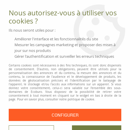
Fournitures et équipements écologiques
Nous autorisez-vous à utiliser vos
02 51 88 25 01
lundi au vendredi 9h-13h|14h-17h, mercredi
cookies ?
9h-13h
Livraison 3 à 5 j
Ils nous seront utiles pour :
Minimum de commande 99 € | Franco 175 € | Tarif HT
Améliorer l'interface et les fonctionnalités du site
Mesurer les campagnes marketing et proposer des mises à
jour sur nos produits
0
Gérer l'authentification et surveiller les erreurs techniques
Certains cookies sont nécessaires à des fins techniques, ils sont donc dispensés
de consentement. D'autres, non obligatoires, peuvent être utilisés pour la
personnalisation des annonces et du contenu, la mesure des annonces et du
Accueil
>
Fournitures et Écriture
>
Écriture
>
Stylos feutre et recharges
>
contenu, la connaissance de l'audience et le développement de produits, les
Recharge Topliner 911
données de géolocalisation précises et l'identification par le balayage de
l'appareil, le stockage et/ou l'accès aux informations sur un appareil. Si vous
donnez votre consentement, celui-ci sera valable sur l’ensemble des sous-
PRIX DÉGRESSIF
domaines de Ecoburo. Vous disposez de la possibilité de retirer votre
consentement à tout moment en cliquant sur le widget en bas à droite de la
page. Pour en savoir plus, consulter notre politique de cookie.
CONFIGURER