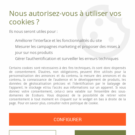
Fournitures et équipements écologiques
Nous autorisez-vous à utiliser vos
02 51 88 25 01
lundi au vendredi 9h-13h|14h-17h, mercredi
cookies ?
9h-13h
Livraison 3 à 5 j
Ils nous seront utiles pour :
Minimum de commande 99 € | Franco 175 € | Tarif HT
Améliorer l'interface et les fonctionnalités du site
Mesurer les campagnes marketing et proposer des mises à
jour sur nos produits
0
Gérer l'authentification et surveiller les erreurs techniques
Certains cookies sont nécessaires à des fins techniques, ils sont donc dispensés
de consentement. D'autres, non obligatoires, peuvent être utilisés pour la
personnalisation des annonces et du contenu, la mesure des annonces et du
Accueil
>
Moyens généraux
>
Vaisselle et cuisine
>
contenu, la connaissance de l'audience et le développement de produits, les
Mugs, tasses, verres et accessoires
>
Set en verre petit-déjeuner
données de géolocalisation précises et l'identification par le balayage de
l'appareil, le stockage et/ou l'accès aux informations sur un appareil. Si vous
donnez votre consentement, celui-ci sera valable sur l’ensemble des sous-
PRIX DÉGRESSIF
domaines de Ecoburo. Vous disposez de la possibilité de retirer votre
consentement à tout moment en cliquant sur le widget en bas à droite de la
page. Pour en savoir plus, consulter notre politique de cookie.
CONFIGURER