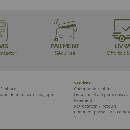
VIS
PAIEMENT
LIVR
Sécurisé
ntacter
Offerte dè
Services
e Ecoburo
Commande rapide
ique de mobilier écologique
Livraison (3 à 5 jours ouvrés)
Paiement
Rétractation / Retours
Comment passer une comma
?