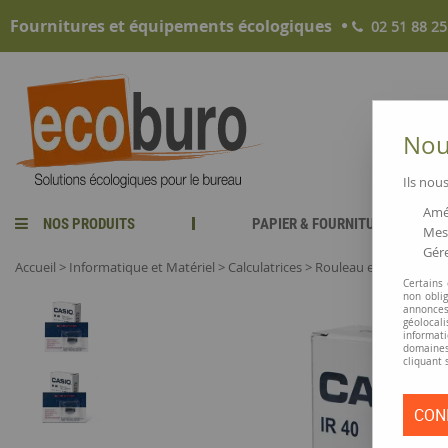
Fournitures et équipements écologiques
02 51 88 25
Nous
Ils nous
Amél
NOS PRODUITS
PAPIER & FOURNITURES
Mesu
Gére
Accueil
>
Informatique et Matériel
>
Calculatrices
>
Rouleau encreur Casi
Certains
non obli
annonces
géolocal
informati
domaines
cliquant 
CON