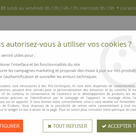
 01
lundi au vendredi 9h-13h|14h-17h, mercredi 9h-13h
Livraiso
 autorisez-vous à utiliser vos cookies ?
 seront utiles pour :
iorer l'interface et les fonctionnalités du site
NOUVEAUTÉS
MAGASINS ▫ COMMERCES
rer les campagnes marketing et proposer des mises à jour sur nos produit
r l'authentification et surveiller les erreurs techniques
o HR150
 cookies sont nécessaires à des fins techniques, ils sont donc dispensés de consentement. 
gatoires, peuvent être utilisés pour la personnalisation des annonces et du contenu, la m
 et du contenu, la connaissance de l'audience et le développement de produits, les d
isation précises et l'identification par le balayage de l'appareil, le stockage et/ou l'
Casio
ons sur un appareil. Si vous donnez votre consentement, celui-ci sera valable sur l’ensemble
 de Ecoburo. Vous disposez de la possibilité de retirer votre consentement à tout 
Rouleau encreu
sur le widget en bas à droite de la page. Pour en savoir plus, consulter notre politique de coo
FIGURER
TOUT REFUSER
ACCEPTER T
Couleur noir et rouge.