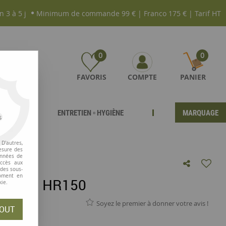
n 3 à 5 j
Minimum de commande 99 € | Franco 175 € | Tarif HT
0
0
FAVORIS
COMPTE
PANIER
ENTRETIEN ▫ HYGIÈNE
MARQUAGE
s
D'autres,
esure des
onnées de
accès aux
 des sous-
moment en
r Casio HR150
kie.
Soyez le premier à donner votre avis !
OUT