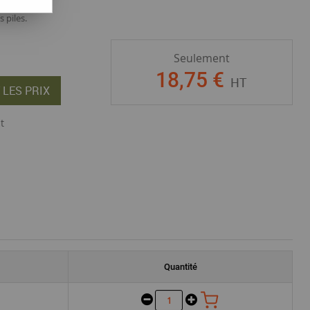
 piles.
Seulement
18
,
75
€
HT
 LES PRIX
t
Quantité