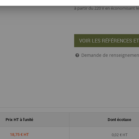
à partir du 220 V en économisant les
VOIR LES RÉFÉRENCES ET
Demande de renseignemen
Prix
HT
à l'unité
Dont écotaxe
0,02 € HT
18,75 € HT