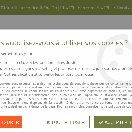
 01
lundi au vendredi 9h-13h|14h-17h, mercredi 9h-13h
Livraiso
 autorisez-vous à utiliser vos cookies ?
 seront utiles pour :
iorer l'interface et les fonctionnalités du site
NOUVEAUTÉS
MAGASINS ▫ COMMERCES
rer les campagnes marketing et proposer des mises à jour sur nos produit
r l'authentification et surveiller les erreurs techniques
asio HR150
 cookies sont nécessaires à des fins techniques, ils sont donc dispensés de consentement. 
gatoires, peuvent être utilisés pour la personnalisation des annonces et du contenu, la m
 et du contenu, la connaissance de l'audience et le développement de produits, les d
isation précises et l'identification par le balayage de l'appareil, le stockage et/ou l'
Casio
ons sur un appareil. Si vous donnez votre consentement, celui-ci sera valable sur l’ensemble
 de Ecoburo. Vous disposez de la possibilité de retirer votre consentement à tout 
Adaptateur sect
sur le widget en bas à droite de la page. Pour en savoir plus, consulter notre politique de coo
FIGURER
TOUT REFUSER
ACCEPTER T
Permet d'alimenter la calculatrice 