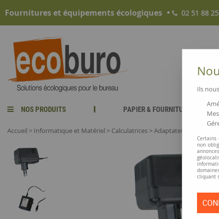
Fournitures et équipements écologiques
02 51 88 25
Nous
Ils nous
Amél
NOS PRODUITS
PAPIER & FOURNITURES
Mesu
Gére
Accueil
>
Informatique et Matériel
>
Calculatrices
>
Adaptateur secteur C
Certains
non obli
annonces
géolocal
informati
domaines
cliquant 
CON