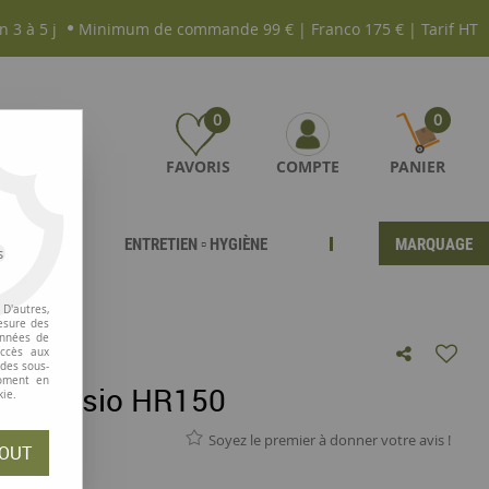
n 3 à 5 j
Minimum de commande 99 € | Franco 175 € | Tarif HT
0
0
FAVORIS
COMPTE
PANIER
ENTRETIEN ▫ HYGIÈNE
MARQUAGE
s
D'autres,
esure des
onnées de
accès aux
 des sous-
moment en
eur Casio HR150
kie.
Soyez le premier à donner votre avis !
OUT
Casio HR150