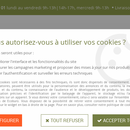
 01
lundi au vendredi 9h-13h|14h-17h, mercredi 9h-13h
Livraiso
 autorisez-vous à utiliser vos cookies ?
 seront utiles pour :
iorer l'interface et les fonctionnalités du site
NOUVEAUTÉS
MAGASINS ▫ COMMERCES
rer les campagnes marketing et proposer des mises à jour sur nos produit
r l'authentification et surveiller les erreurs techniques
cteur liquide à base d'eau, sans solvant, 20 ml
 cookies sont nécessaires à des fins techniques, ils sont donc dispensés de consentement. 
gatoires, peuvent être utilisés pour la personnalisation des annonces et du contenu, la m
Kores
 et du contenu, la connaissance de l'audience et le développement de produits, les d
isation précises et l'identification par le balayage de l'appareil, le stockage et/ou l'
Pinceau correcte
ons sur un appareil. Si vous donnez votre consentement, celui-ci sera valable sur l’ensemble
 de Ecoburo. Vous disposez de la possibilité de retirer votre consentement à tout 
solvant, 20 ml
sur le widget en bas à droite de la page. Pour en savoir plus, consulter notre politique de coo
FIGURER
TOUT REFUSER
ACCEPTER T
Découvrez le Correcteur Liquide AQ