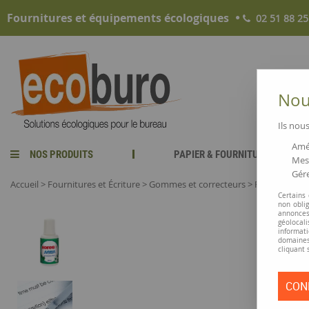
Fournitures et équipements écologiques
02 51 88 25
Nous
Ils nous
Amél
NOS PRODUITS
PAPIER & FOURNITURES
Mesu
Gére
Accueil
>
Fournitures et Écriture
>
Gommes et correcteurs
>
Pinceau corre
Certains
non obli
annonces
géolocal
informati
domaines
cliquant 
CON