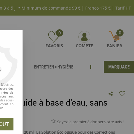
n 3 à 5 j
Minimum de commande 99 € | Franco 175 € | Tarif HT
0
0
FAVORIS
COMPTE
PANIER
ENTRETIEN ▫ HYGIÈNE
MARQUAGE
s
D'autres,
esure des
onnées de
accès aux
ur liquide à base d'eau, sans
 des sous-
moment en
kie.
Soyez le premier à donner votre avis !
OUT
UA de Kores, 20 ml : La Solution Écologique pour des Corrections