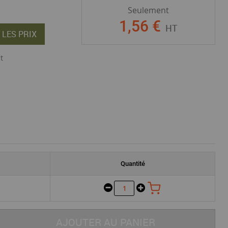
Seulement
1
,
56
€
HT
 LES PRIX
t
Quantité
AJOUTER AU PANIER