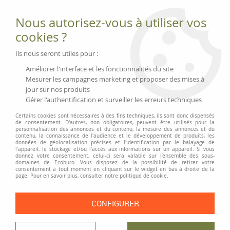
Fournitures et équipements écologiques
Nous autorisez-vous à utiliser vos
02 51 88 25 01
lundi au vendredi 9h-13h|14h-17h, mercredi
cookies ?
9h-13h
Livraison 3 à 5 j
Ils nous seront utiles pour :
Minimum de commande 99 € | Franco 175 € | Tarif HT
Améliorer l'interface et les fonctionnalités du site
Mesurer les campagnes marketing et proposer des mises à
jour sur nos produits
0
Gérer l'authentification et surveiller les erreurs techniques
Certains cookies sont nécessaires à des fins techniques, ils sont donc dispensés
de consentement. D'autres, non obligatoires, peuvent être utilisés pour la
personnalisation des annonces et du contenu, la mesure des annonces et du
Accueil
>
Fournitures et Écriture
>
Gommes et correcteurs
>
Rubans
contenu, la connaissance de l'audience et le développement de produits, les
correcteurs
données de géolocalisation précises et l'identification par le balayage de
l'appareil, le stockage et/ou l'accès aux informations sur un appareil. Si vous
donnez votre consentement, celui-ci sera valable sur l’ensemble des sous-
PRIX DÉGRESSIF
domaines de Ecoburo. Vous disposez de la possibilité de retirer votre
consentement à tout moment en cliquant sur le widget en bas à droite de la
page. Pour en savoir plus, consulter notre politique de cookie.
CONFIGURER