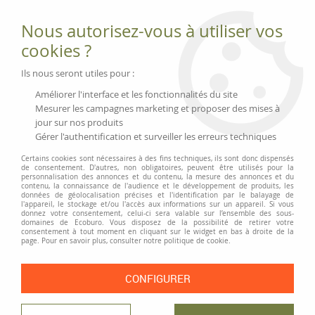
Fournitures et équipements écologiques
Nous autorisez-vous à utiliser vos
02 51 88 25 01
lundi au vendredi 9h-13h|14h-17h, mercredi
cookies ?
9h-13h
Livraison 3 à 5 j
Ils nous seront utiles pour :
Minimum de commande 99 € | Franco 175 € | Tarif HT
Améliorer l'interface et les fonctionnalités du site
Mesurer les campagnes marketing et proposer des mises à
jour sur nos produits
0
Gérer l'authentification et surveiller les erreurs techniques
Certains cookies sont nécessaires à des fins techniques, ils sont donc dispensés
de consentement. D'autres, non obligatoires, peuvent être utilisés pour la
personnalisation des annonces et du contenu, la mesure des annonces et du
Accueil
>
Moyens généraux
>
Ménage et produits d'entretien
>
contenu, la connaissance de l'audience et le développement de produits, les
Sols, sanitaires, etc.
>
Nettoyant sanitaire écologique
données de géolocalisation précises et l'identification par le balayage de
l'appareil, le stockage et/ou l'accès aux informations sur un appareil. Si vous
donnez votre consentement, celui-ci sera valable sur l’ensemble des sous-
domaines de Ecoburo. Vous disposez de la possibilité de retirer votre
consentement à tout moment en cliquant sur le widget en bas à droite de la
page. Pour en savoir plus, consulter notre politique de cookie.
CONFIGURER