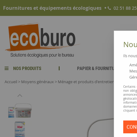
Fournitures et équipements écologiques
02 51 88 25
Nous
Ils nous
Amél
NOS PRODUITS
PAPIER & FOURNITURES
Mesu
Gére
Accueil
>
Moyens généraux
>
Ménage et produits d'entretien
>
Laver le li
Certains
non obli
annonces
géolocal
informati
domaines
cliquant 
CON