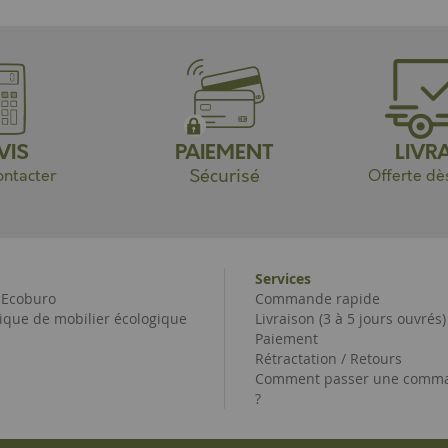
VIS
PAIEMENT
LIVR
Sécurisé
ntacter
Offerte dè
Services
e Ecoburo
Commande rapide
ique de mobilier écologique
Livraison (3 à 5 jours ouvrés)
Paiement
Rétractation / Retours
Comment passer une comma
?