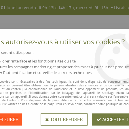
 01
lundi au vendredi 9h-13h|14h-17h, mercredi 9h-13h
Livraiso
 autorisez-vous à utiliser vos cookies ?
 seront utiles pour :
iorer l'interface et les fonctionnalités du site
NOUVEAUTÉS
MAGASINS ▫ COMMERCES
rer les campagnes marketing et proposer des mises à jour sur nos produit
r l'authentification et surveiller les erreurs techniques
nge, les chaussures, etc.
>
Blanchissant
 cookies sont nécessaires à des fins techniques, ils sont donc dispensés de consentement. 
gatoires, peuvent être utilisés pour la personnalisation des annonces et du contenu, la m
 et du contenu, la connaissance de l'audience et le développement de produits, les d
isation précises et l'identification par le balayage de l'appareil, le stockage et/ou l'
ons sur un appareil. Si vous donnez votre consentement, celui-ci sera valable sur l’ensemble
 de Ecoburo. Vous disposez de la possibilité de retirer votre consentement à tout 
Blanchissant
sur le widget en bas à droite de la page. Pour en savoir plus, consulter notre politique de coo
FIGURER
TOUT REFUSER
ACCEPTER T
Blanchissant pour le linge blanc, ant