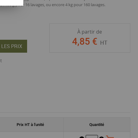
e : 400 g pour 16 lavages, ou encore 4 kg pour 160 lavages.
À partir de
4
,
85
€
HT
 LES PRIX
t
Prix
HT
à l'unité
Quantité