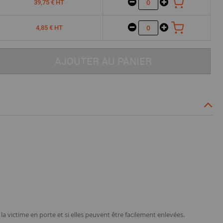
39,75 € HT
4,85 € HT
AJOUTER AU PANIER
 victime en porte et si elles peuvent être facilement enlevées.