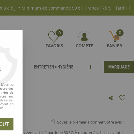
n 3 à 5 j
Minimum de commande 99 € | Franco 175 € | Tarif HT
0
0
FAVORIS
COMPTE
PANIER
ENTRETIEN ▫ HYGIÈNE
MARQUAGE
s
D'autres,
esure des
onnées de
accès aux
 des sous-
moment en
kie.
Soyez le premier à donner votre avis !
OUT
i-tache, à l'oxygène actif, à partir de 30 °C. À rajouter à la base lavante