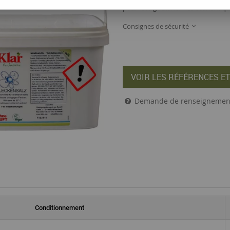
pour le linge blanc. Très économiqu
Consignes de sécurité
VOIR LES RÉFÉRENCES ET
Demande de renseignemen
Conditionnement