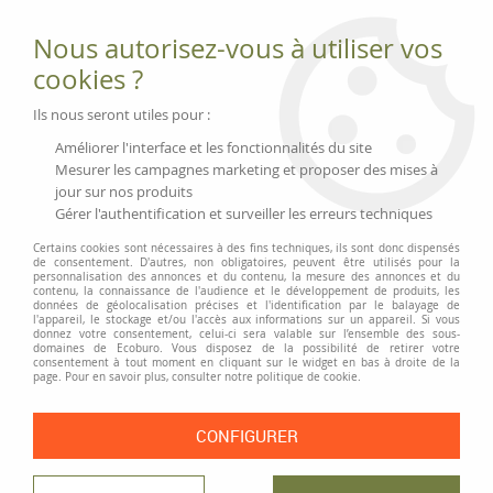
Fournitures et équipements écologiques
Nous autorisez-vous à utiliser vos
02 51 88 25 01
lundi au vendredi 9h-13h|14h-17h, mercredi
cookies ?
9h-13h
Livraison 3 à 5 j
Ils nous seront utiles pour :
Minimum de commande 99 € | Franco 175 € | Tarif HT
Améliorer l'interface et les fonctionnalités du site
Mesurer les campagnes marketing et proposer des mises à
jour sur nos produits
0
Gérer l'authentification et surveiller les erreurs techniques
Certains cookies sont nécessaires à des fins techniques, ils sont donc dispensés
de consentement. D'autres, non obligatoires, peuvent être utilisés pour la
personnalisation des annonces et du contenu, la mesure des annonces et du
Accueil
>
Fournitures scolaires écologiques
>
Dessin et loisir créatifs
>
contenu, la connaissance de l'audience et le développement de produits, les
Crayons de couleur, crayons à la cire
données de géolocalisation précises et l'identification par le balayage de
l'appareil, le stockage et/ou l'accès aux informations sur un appareil. Si vous
donnez votre consentement, celui-ci sera valable sur l’ensemble des sous-
CRAYONS DE COULEUR, CRAYONS À LA CIRE
domaines de Ecoburo. Vous disposez de la possibilité de retirer votre
consentement à tout moment en cliquant sur le widget en bas à droite de la
page. Pour en savoir plus, consulter notre politique de cookie.
Les crayons à la cire : un grand classique pour les tout-petits, surtout
quand ils sont fabriqués à partir de cire écologique. Et n'oublions pas
les crayons de couleur en bois, issus de forêts gérées durablement : un
CONFIGURER
choix qui fait toute la différence pour notre planète !