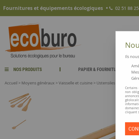
Fournitures et équipements écologiques
02 51 88 25
Nous
Ils nous
Amél
NOS PRODUITS
PAPIER & FOURNITURES
Mesu
Gére
Accueil
>
Moyens généraux
>
Vaisselle et cuisine
>
Ustensiles et accessoir
Certains
non obli
annonces
géolocal
informati
domaines
cliquant 
CON