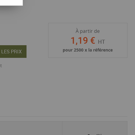
À partir de
1
,
19
€
HT
pour
2500
x la référence
 LES PRIX
t