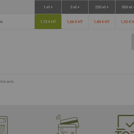
1 et +
3 et +
250 et +
500 et 
le
1,73 € HT
1,66 € HT
1,40 € HT
1,33 € 
tre avis.