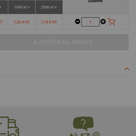
Quantité
+
1000 et +
2500 et +
HT
1,26 € HT
1,19 € HT
AJOUTER AU PANIER