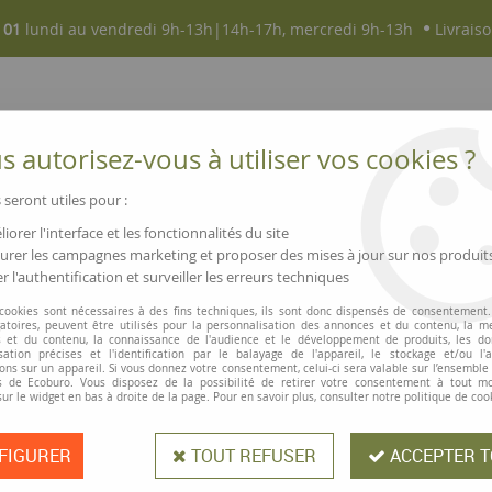
 01
lundi au vendredi 9h-13h|14h-17h, mercredi 9h-13h
Livraiso
 autorisez-vous à utiliser vos cookies ?
 seront utiles pour :
iorer l'interface et les fonctionnalités du site
NOUVEAUTÉS
MAGASINS ▫ COMMERCES
rer les campagnes marketing et proposer des mises à jour sur nos produit
r l'authentification et surveiller les erreurs techniques
es
>
Cuillères en bois certifié
 cookies sont nécessaires à des fins techniques, ils sont donc dispensés de consentement. 
gatoires, peuvent être utilisés pour la personnalisation des annonces et du contenu, la m
 et du contenu, la connaissance de l'audience et le développement de produits, les d
isation précises et l'identification par le balayage de l'appareil, le stockage et/ou l'
Cuillères en bois
ons sur un appareil. Si vous donnez votre consentement, celui-ci sera valable sur l’ensemble
 de Ecoburo. Vous disposez de la possibilité de retirer votre consentement à tout 
sur le widget en bas à droite de la page. Pour en savoir plus, consulter notre politique de coo
Durable, solide et beau ! Ces cuillèr
FIGURER
TOUT REFUSER
ACCEPTER T
Cuillère : longueur 30 cm, l