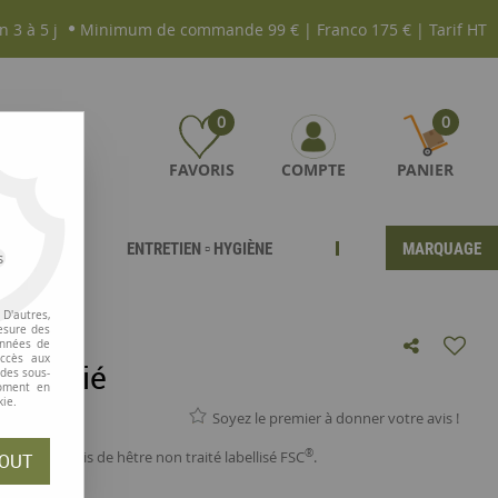
n 3 à 5 j
Minimum de commande 99 € | Franco 175 € | Tarif HT
0
0
FAVORIS
COMPTE
PANIER
ENTRETIEN ▫ HYGIÈNE
MARQUAGE
s
D'autres,
esure des
onnées de
accès aux
 certifié
 des sous-
moment en
kie.
Soyez le premier à donner votre avis !
®
es sont en bois de hêtre non traité labellisé FSC
.
OUT
argeur 4,5cm.