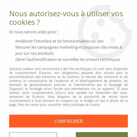
Fournitures et équipements écologiques
Nous autorisez-vous à utiliser vos
02 51 88 25 01
lundi au vendredi 9h-13h|14h-17h, mercredi
cookies ?
9h-13h
Livraison 3 à 5 j
Ils nous seront utiles pour :
Minimum de commande 99 € | Franco 175 € | Tarif HT
Améliorer l'interface et les fonctionnalités du site
Mesurer les campagnes marketing et proposer des mises à
jour sur nos produits
0
Gérer l'authentification et surveiller les erreurs techniques
Certains cookies sont nécessaires à des fins techniques, ils sont donc dispensés
de consentement. D'autres, non obligatoires, peuvent être utilisés pour la
personnalisation des annonces et du contenu, la mesure des annonces et du
Accueil
>
Mobilier écologique
>
Armoires et classeurs métalliques
>
contenu, la connaissance de l'audience et le développement de produits, les
Classeur à dossiers suspendus Bisley
données de géolocalisation précises et l'identification par le balayage de
l'appareil, le stockage et/ou l'accès aux informations sur un appareil. Si vous
donnez votre consentement, celui-ci sera valable sur l’ensemble des sous-
domaines de Ecoburo. Vous disposez de la possibilité de retirer votre
consentement à tout moment en cliquant sur le widget en bas à droite de la
page. Pour en savoir plus, consulter notre politique de cookie.
CONFIGURER