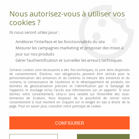
Fournitures et équipements écologiques
Nous autorisez-vous à utiliser vos
02 51 88 25 01
lundi au vendredi 9h-13h|14h-17h, mercredi
cookies ?
9h-13h
Livraison 3 à 5 j
Ils nous seront utiles pour :
Minimum de commande 99 € | Franco 175 € | Tarif HT
Améliorer l'interface et les fonctionnalités du site
Mesurer les campagnes marketing et proposer des mises à
jour sur nos produits
0
Gérer l'authentification et surveiller les erreurs techniques
Certains cookies sont nécessaires à des fins techniques, ils sont donc dispensés
de consentement. D'autres, non obligatoires, peuvent être utilisés pour la
personnalisation des annonces et du contenu, la mesure des annonces et du
Accueil
>
Mobilier écologique
>
Armoires et classeurs métalliques
>
contenu, la connaissance de l'audience et le développement de produits, les
Classeurs métalliques à tiroirs BISLEY « Multidrawer »
données de géolocalisation précises et l'identification par le balayage de
l'appareil, le stockage et/ou l'accès aux informations sur un appareil. Si vous
donnez votre consentement, celui-ci sera valable sur l’ensemble des sous-
domaines de Ecoburo. Vous disposez de la possibilité de retirer votre
consentement à tout moment en cliquant sur le widget en bas à droite de la
page. Pour en savoir plus, consulter notre politique de cookie.
CONFIGURER