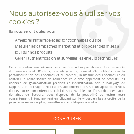
Fournitures et équipements écologiques
Nous autorisez-vous à utiliser vos
02 51 88 25 01
lundi au vendredi 9h-13h|14h-17h, mercredi
cookies ?
9h-13h
Livraison 3 à 5 j
Ils nous seront utiles pour :
Minimum de commande 99 € | Franco 175 € | Tarif HT
Améliorer l'interface et les fonctionnalités du site
Mesurer les campagnes marketing et proposer des mises à
jour sur nos produits
0
Gérer l'authentification et surveiller les erreurs techniques
Certains cookies sont nécessaires à des fins techniques, ils sont donc dispensés
de consentement. D'autres, non obligatoires, peuvent être utilisés pour la
personnalisation des annonces et du contenu, la mesure des annonces et du
Accueil
>
Moyens généraux
>
Vaisselle et cuisine
>
contenu, la connaissance de l'audience et le développement de produits, les
Stockage et conservation
>
Boîtes alimentaires CLIP & CLOSE en plastique
données de géolocalisation précises et l'identification par le balayage de
l'appareil, le stockage et/ou l'accès aux informations sur un appareil. Si vous
donnez votre consentement, celui-ci sera valable sur l’ensemble des sous-
domaines de Ecoburo. Vous disposez de la possibilité de retirer votre
consentement à tout moment en cliquant sur le widget en bas à droite de la
page. Pour en savoir plus, consulter notre politique de cookie.
CONFIGURER