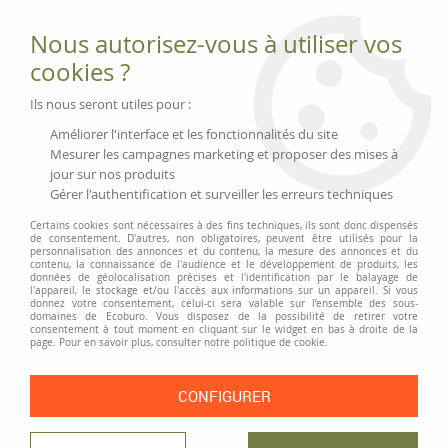
Fournitures et équipements écologiques
Nous autorisez-vous à utiliser vos
02 51 88 25 01
lundi au vendredi 9h-13h|14h-17h, mercredi
cookies ?
9h-13h
Livraison 3 à 5 j
Ils nous seront utiles pour :
Minimum de commande 99 € | Franco 175 € | Tarif HT
Améliorer l'interface et les fonctionnalités du site
Mesurer les campagnes marketing et proposer des mises à
jour sur nos produits
0
Gérer l'authentification et surveiller les erreurs techniques
Certains cookies sont nécessaires à des fins techniques, ils sont donc dispensés
de consentement. D'autres, non obligatoires, peuvent être utilisés pour la
personnalisation des annonces et du contenu, la mesure des annonces et du
Accueil
>
Fournitures et Écriture
>
Rubans adhésifs et dévidoirs
>
Ruban
contenu, la connaissance de l'audience et le développement de produits, les
adhésif toilé tesa « extra Power »
données de géolocalisation précises et l'identification par le balayage de
l'appareil, le stockage et/ou l'accès aux informations sur un appareil. Si vous
donnez votre consentement, celui-ci sera valable sur l’ensemble des sous-
PRIX DÉGRESSIF
domaines de Ecoburo. Vous disposez de la possibilité de retirer votre
consentement à tout moment en cliquant sur le widget en bas à droite de la
page. Pour en savoir plus, consulter notre politique de cookie.
CONFIGURER