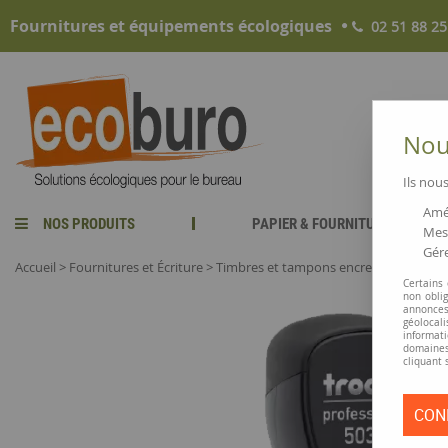
Fournitures et équipements écologiques
02 51 88 25
Nous
Ils nous
Amél
NOS PRODUITS
PAPIER & FOURNITURES
Mesu
Gére
Accueil
>
Fournitures et Écriture
>
Timbres et tampons encreurs
>
Timbre 
Certains
non obli
annonces
géolocal
informati
domaines
cliquant 
CON