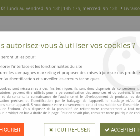
 01
lundi au vendredi 9h-13h|14h-17h, mercredi 9h-13h
Livraiso
 autorisez-vous à utiliser vos cookies ?
 seront utiles pour :
iorer l'interface et les fonctionnalités du site
NOUVEAUTÉS
MAGASINS ▫ COMMERCES
rer les campagnes marketing et proposer des mises à jour sur nos produit
r l'authentification et surveiller les erreurs techniques
automatique dateur « Metal Line » Trodat 5030
 cookies sont nécessaires à des fins techniques, ils sont donc dispensés de consentement. 
gatoires, peuvent être utilisés pour la personnalisation des annonces et du contenu, la m
Trodat
 et du contenu, la connaissance de l'audience et le développement de produits, les d
isation précises et l'identification par le balayage de l'appareil, le stockage et/ou l'
Timbre automatiq
ons sur un appareil. Si vous donnez votre consentement, celui-ci sera valable sur l’ensemble
 de Ecoburo. Vous disposez de la possibilité de retirer votre consentement à tout 
5030
sur le widget en bas à droite de la page. Pour en savoir plus, consulter notre politique de coo
FIGURER
TOUT REFUSER
ACCEPTER T
Timbre automatique professionnel av