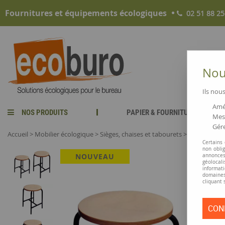
Fournitures et équipements écologiques
02 51 88 25
Nous
Ils nous
Amél
NOS PRODUITS
PAPIER & FOURNITURES
Mesu
Gére
Accueil
>
Mobilier écologique
>
Sièges, chaises et tabourets
>
Tabourets
>
Certains
non obli
NOUVEAU
annonces
géolocal
informati
domaines
cliquant 
CON