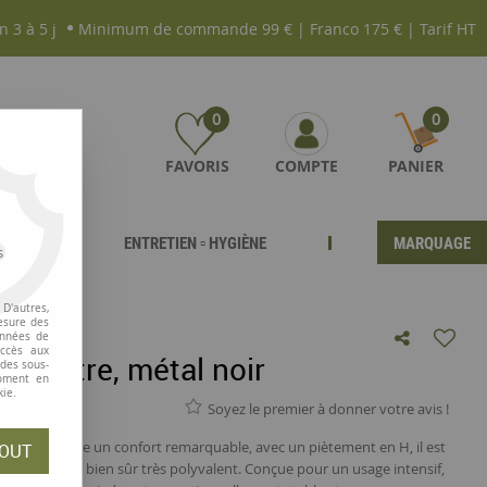
n 3 à 5 j
Minimum de commande 99 € | Franco 175 € | Tarif HT
0
0
FAVORIS
COMPTE
PANIER
ENTRETIEN ▫ HYGIÈNE
MARQUAGE
s
D'autres,
esure des
onnées de
accès aux
en hêtre, métal noir
 des sous-
moment en
kie.
Soyez le premier à donner votre avis !
rant propose un confort remarquable, avec un piètement en H, il est
OUT
 mais il reste bien sûr très polyvalent. Conçue pour un usage intensif,