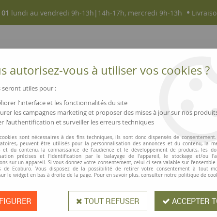
 01
lundi au vendredi 9h-13h|14h-17h, mercredi 9h-13h
Livraiso
 autorisez-vous à utiliser vos cookies ?
 seront utiles pour :
iorer l'interface et les fonctionnalités du site
NOUVEAUTÉS
MAGASINS ▫ COMMERCES
rer les campagnes marketing et proposer des mises à jour sur nos produit
r l'authentification et surveiller les erreurs techniques
Tabouret assise en hêtre, métal noir
 cookies sont nécessaires à des fins techniques, ils sont donc dispensés de consentement. 
gatoires, peuvent être utilisés pour la personnalisation des annonces et du contenu, la m
 et du contenu, la connaissance de l'audience et le développement de produits, les d
isation précises et l'identification par le balayage de l'appareil, le stockage et/ou l'
Tabouret assise 
ons sur un appareil. Si vous donnez votre consentement, celui-ci sera valable sur l’ensemble
 de Ecoburo. Vous disposez de la possibilité de retirer votre consentement à tout 
sur le widget en bas à droite de la page. Pour en savoir plus, consulter notre politique de coo
Ce tabouret robuste et peu encomb
FIGURER
TOUT REFUSER
ACCEPTER T
spécialement conçu pour les écoles,