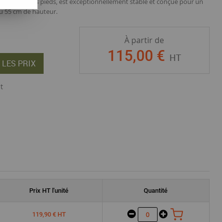
nforcée par des pieds, est exceptionnellement stable et conçue pour un
ou 55 cm de hauteur.
À partir de
115
,
00
€
HT
 LES PRIX
t
Prix
HT
l'unité
Quantité
119,90 € HT