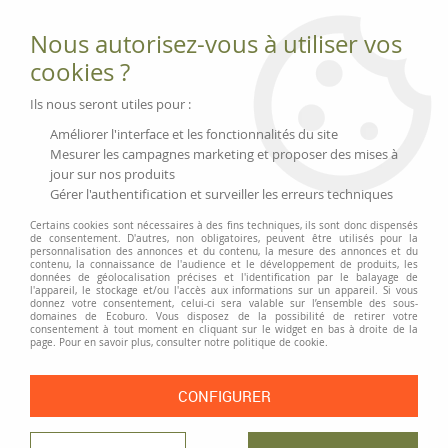
Fournitures et équipements écologiques
Nous autorisez-vous à utiliser vos
02 51 88 25 01
lundi au vendredi 9h-13h|14h-17h, mercredi
cookies ?
9h-13h
Livraison 3 à 5 j
Ils nous seront utiles pour :
Minimum de commande 99 € | Franco 175 € | Tarif HT
Améliorer l'interface et les fonctionnalités du site
Mesurer les campagnes marketing et proposer des mises à
jour sur nos produits
0
Gérer l'authentification et surveiller les erreurs techniques
Certains cookies sont nécessaires à des fins techniques, ils sont donc dispensés
de consentement. D'autres, non obligatoires, peuvent être utilisés pour la
personnalisation des annonces et du contenu, la mesure des annonces et du
Accueil
>
Fournitures et Écriture
>
Écriture
>
Stylos feutre et recharges
>
contenu, la connaissance de l'audience et le développement de produits, les
Stylo-feutre fin Stabilo « dr!ver »
données de géolocalisation précises et l'identification par le balayage de
l'appareil, le stockage et/ou l'accès aux informations sur un appareil. Si vous
donnez votre consentement, celui-ci sera valable sur l’ensemble des sous-
domaines de Ecoburo. Vous disposez de la possibilité de retirer votre
consentement à tout moment en cliquant sur le widget en bas à droite de la
page. Pour en savoir plus, consulter notre politique de cookie.
CONFIGURER