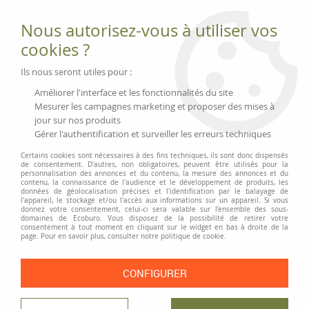
Fournitures et équipements écologiques
Nous autorisez-vous à utiliser vos
02 51 88 25 01
lundi au vendredi 9h-13h|14h-17h, mercredi
cookies ?
9h-13h
Livraison 3 à 5 j
Ils nous seront utiles pour :
Minimum de commande 99 € | Franco 175 € | Tarif HT
Améliorer l'interface et les fonctionnalités du site
Mesurer les campagnes marketing et proposer des mises à
jour sur nos produits
0
Gérer l'authentification et surveiller les erreurs techniques
Certains cookies sont nécessaires à des fins techniques, ils sont donc dispensés
de consentement. D'autres, non obligatoires, peuvent être utilisés pour la
personnalisation des annonces et du contenu, la mesure des annonces et du
Accueil
>
Fournitures et Écriture
>
Écriture
>
contenu, la connaissance de l'audience et le développement de produits, les
Stylos-bille, roller et recharges
>
Stylo «K3 Biosafe»
données de géolocalisation précises et l'identification par le balayage de
l'appareil, le stockage et/ou l'accès aux informations sur un appareil. Si vous
donnez votre consentement, celui-ci sera valable sur l’ensemble des sous-
PRIX DÉGRESSIF
domaines de Ecoburo. Vous disposez de la possibilité de retirer votre
consentement à tout moment en cliquant sur le widget en bas à droite de la
page. Pour en savoir plus, consulter notre politique de cookie.
CONFIGURER