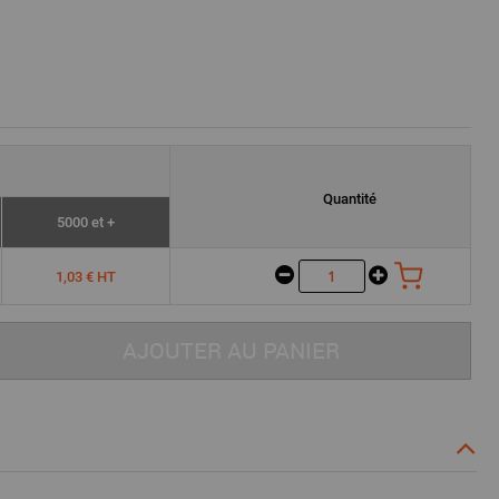
Quantité
5000 et +
1,03 € HT
AJOUTER AU PANIER