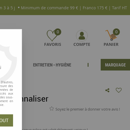
n 3 à 5 j
Minimum de commande 99 € | Franco 175 € | Tarif HT
0
0
FAVORIS
COMPTE
PANIER
ENTRETIEN ▫ HYGIÈNE
MARQUAGE
s
D'autres,
esure des
onnées de
accès aux
personnaliser
 des sous-
moment en
kie.
Soyez le premier à donner votre avis !
OUT
, c'est que chaque pièce est véritablement unique !