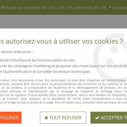
 01
lundi au vendredi 9h-13h|14h-17h, mercredi 9h-13h
Livraiso
 autorisez-vous à utiliser vos cookies ?
 seront utiles pour :
iorer l'interface et les fonctionnalités du site
NOUVEAUTÉS
MAGASINS ▫ COMMERCES
rer les campagnes marketing et proposer des mises à jour sur nos produit
r l'authentification et surveiller les erreurs techniques
he à personnaliser
 cookies sont nécessaires à des fins techniques, ils sont donc dispensés de consentement. 
gatoires, peuvent être utilisés pour la personnalisation des annonces et du contenu, la m
 et du contenu, la connaissance de l'audience et le développement de produits, les d
isation précises et l'identification par le balayage de l'appareil, le stockage et/ou l'
Stylo branche à 
ons sur un appareil. Si vous donnez votre consentement, celui-ci sera valable sur l’ensemble
 de Ecoburo. Vous disposez de la possibilité de retirer votre consentement à tout 
sur le widget en bas à droite de la page. Pour en savoir plus, consulter notre politique de coo
Stylo branche
.
FIGURER
TOUT REFUSER
ACCEPTER T
Ce qui rend ce stylo branche unique