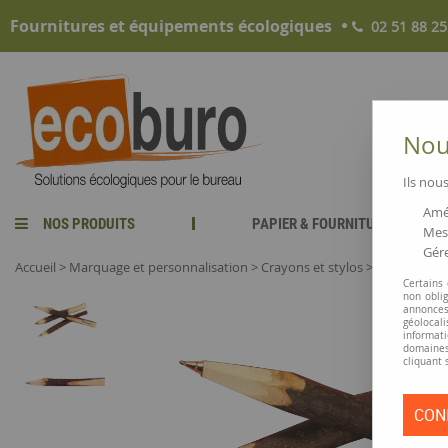
Fournitures et équipements écologiques
02 51 88 25
Nous
Ils nous
Amél
NOS PRODUITS
PAPIER & FOURNITURES
Mesu
Gére
Accueil
>
Marquage et personnalisation
>
Crayons et stylos
>
Stylo branc
Certains
non obli
annonces
géolocal
informati
domaines
cliquant 
CON