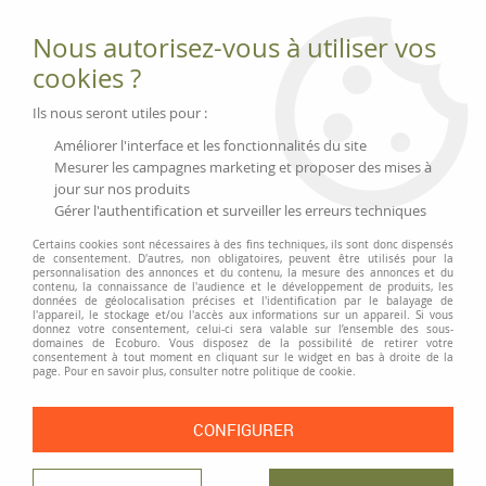
Fournitures et équipements écologiques
Nous autorisez-vous à utiliser vos
02 51 88 25 01
lundi au vendredi 9h-13h|14h-17h, mercredi
cookies ?
9h-13h
Livraison 3 à 5 j
Ils nous seront utiles pour :
Minimum de commande 99 € | Franco 175 € | Tarif HT
Améliorer l'interface et les fonctionnalités du site
Mesurer les campagnes marketing et proposer des mises à
jour sur nos produits
0
Gérer l'authentification et surveiller les erreurs techniques
Certains cookies sont nécessaires à des fins techniques, ils sont donc dispensés
de consentement. D'autres, non obligatoires, peuvent être utilisés pour la
personnalisation des annonces et du contenu, la mesure des annonces et du
Accueil
>
Fournitures et Écriture
>
Écriture
>
contenu, la connaissance de l'audience et le développement de produits, les
Stylos-bille, roller et recharges
>
Stylo à bille K200
données de géolocalisation précises et l'identification par le balayage de
l'appareil, le stockage et/ou l'accès aux informations sur un appareil. Si vous
donnez votre consentement, celui-ci sera valable sur l’ensemble des sous-
domaines de Ecoburo. Vous disposez de la possibilité de retirer votre
consentement à tout moment en cliquant sur le widget en bas à droite de la
page. Pour en savoir plus, consulter notre politique de cookie.
CONFIGURER