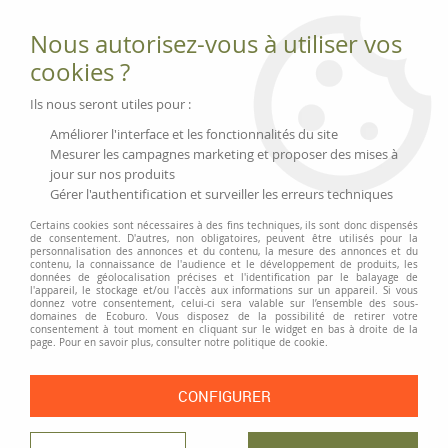
Fournitures et équipements écologiques
Nous autorisez-vous à utiliser vos
02 51 88 25 01
lundi au vendredi 9h-13h|14h-17h, mercredi
cookies ?
9h-13h
Livraison 3 à 5 j
Ils nous seront utiles pour :
Minimum de commande 99 € | Franco 175 € | Tarif HT
Améliorer l'interface et les fonctionnalités du site
Mesurer les campagnes marketing et proposer des mises à
jour sur nos produits
0
Gérer l'authentification et surveiller les erreurs techniques
Certains cookies sont nécessaires à des fins techniques, ils sont donc dispensés
de consentement. D'autres, non obligatoires, peuvent être utilisés pour la
personnalisation des annonces et du contenu, la mesure des annonces et du
Accueil
>
Fournitures et Écriture
>
Écriture
>
contenu, la connaissance de l'audience et le développement de produits, les
Stylos-bille, roller et recharges
>
Stylo-bille en résidus de fibres textiles
données de géolocalisation précises et l'identification par le balayage de
l'appareil, le stockage et/ou l'accès aux informations sur un appareil. Si vous
donnez votre consentement, celui-ci sera valable sur l’ensemble des sous-
domaines de Ecoburo. Vous disposez de la possibilité de retirer votre
consentement à tout moment en cliquant sur le widget en bas à droite de la
page. Pour en savoir plus, consulter notre politique de cookie.
CONFIGURER