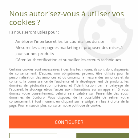
Fournitures et équipements écologiques
Nous autorisez-vous à utiliser vos
02 51 88 25 01
lundi au vendredi 9h-13h|14h-17h, mercredi
cookies ?
9h-13h
Livraison 3 à 5 j
Ils nous seront utiles pour :
Minimum de commande 99 € | Franco 175 € | Tarif HT
Améliorer l'interface et les fonctionnalités du site
Mesurer les campagnes marketing et proposer des mises à
jour sur nos produits
0
Gérer l'authentification et surveiller les erreurs techniques
Certains cookies sont nécessaires à des fins techniques, ils sont donc dispensés
de consentement. D'autres, non obligatoires, peuvent être utilisés pour la
personnalisation des annonces et du contenu, la mesure des annonces et du
Accueil
>
Moyens généraux
>
Sacs et bagagerie
>
Sac de couchage VAUDE
contenu, la connaissance de l'audience et le développement de produits, les
Navajo 500 II
données de géolocalisation précises et l'identification par le balayage de
l'appareil, le stockage et/ou l'accès aux informations sur un appareil. Si vous
donnez votre consentement, celui-ci sera valable sur l’ensemble des sous-
domaines de Ecoburo. Vous disposez de la possibilité de retirer votre
consentement à tout moment en cliquant sur le widget en bas à droite de la
page. Pour en savoir plus, consulter notre politique de cookie.
CONFIGURER