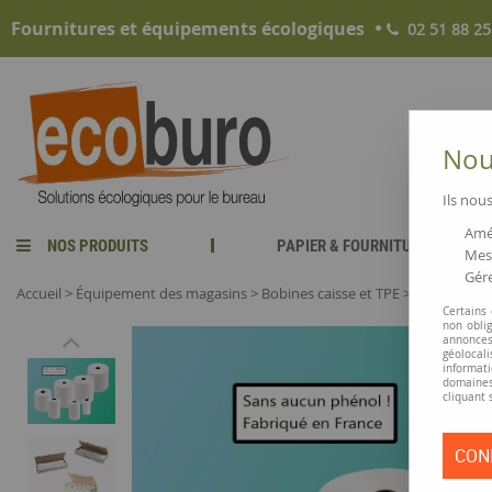
Fournitures et équipements écologiques
02 51 88 25
Nous
Ils nous
Amél
NOS PRODUITS
PAPIER & FOURNITURES
Mesu
Gére
Accueil
>
Équipement des magasins
>
Bobines caisse et TPE
>
Rouleau pap
Certains
non obli
annonces
géolocal
informati
domaines
cliquant 
CON