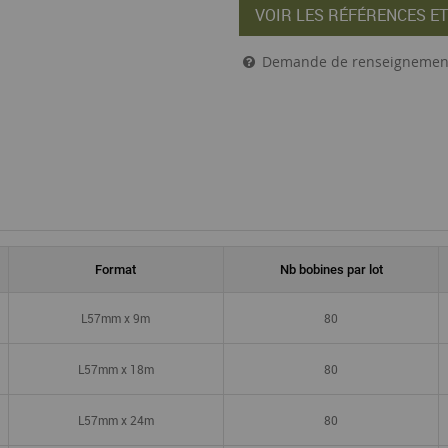
VOIR LES RÉFÉRENCES ET
Demande de renseignemen
Format
Nb bobines par lot
L57mm x 9m
80
L57mm x 18m
80
L57mm x 24m
80