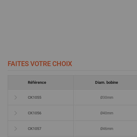
FAITES VOTRE CHOIX
Référence
Diam. bobine
Ø30mm
CK1055
Ø40mm
CK1056
Ø46mm
CK1057