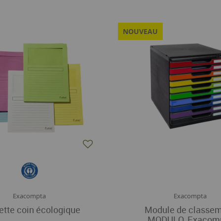
NOUVEAU
Exacompta
Exacompta
tte coin écologique
Module de classe
MODULO, Exacom