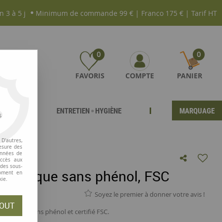
n 3 à 5 j
Minimum de commande 99 € | Franco 175 € | Tarif HT
0
0
FAVORIS
COMPTE
PANIER
ENTRETIEN ▫ HYGIÈNE
MARQUAGE
s
D'autres,
esure des
onnées de
accès aux
 des sous-
thermique sans phénol, FSC
moment en
kie.
Soyez le premier à donner votre avis !
OUT
minal CB, sans phénol et certifié FSC.