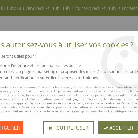
 01
lundi au vendredi 9h-13h|14h-17h, mercredi 9h-13h
Livraiso
 autorisez-vous à utiliser vos cookies ?
 seront utiles pour :
iorer l'interface et les fonctionnalités du site
NOUVEAUTÉS
MAGASINS ▫ COMMERCES
rer les campagnes marketing et proposer des mises à jour sur nos produit
r l'authentification et surveiller les erreurs techniques
ier thermique sans phénol, FSC
 cookies sont nécessaires à des fins techniques, ils sont donc dispensés de consentement. 
gatoires, peuvent être utilisés pour la personnalisation des annonces et du contenu, la m
 et du contenu, la connaissance de l'audience et le développement de produits, les d
isation précises et l'identification par le balayage de l'appareil, le stockage et/ou l'
ons sur un appareil. Si vous donnez votre consentement, celui-ci sera valable sur l’ensemble
Rouleau papier 
 de Ecoburo. Vous disposez de la possibilité de retirer votre consentement à tout 
sur le widget en bas à droite de la page. Pour en savoir plus, consulter notre politique de coo
FIGURER
TOUT REFUSER
ACCEPTER T
Bobine thermique pour caisse et ter