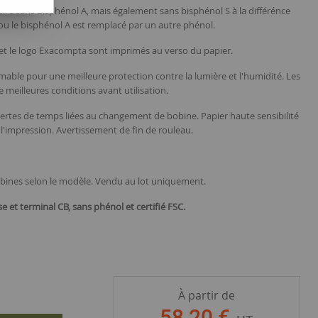
-dire sans Bisphénol A, mais également sans bisphénol S à la différénce
u le bisphénol A est remplacé par un autre phénol.
et le logo Exacompta sont imprimés au verso du papier.
able pour une meilleure protection contre la lumière et l'humidité. Les
 meilleures conditions avant utilisation.
ertes de temps liées au changement de bobine. Papier haute sensibilité
 l'impression. Avertissement de fin de rouleau.
bobines selon le modèle. Vendu au lot uniquement.
 et terminal CB, sans phénol et certifié FSC.
À partir de
58
,
20
€