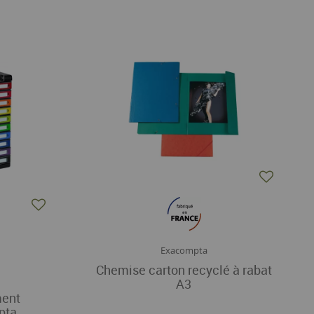
Exacompta
Chemise carton recyclé à rabat
A3
ment
pta