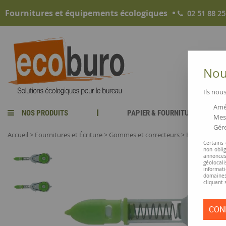
Fournitures et équipements écologiques
02 51 88 25
Nous
Ils nous
Amél
NOS PRODUITS
PAPIER & FOURNITURES
Mesu
Gére
Accueil
>
Fournitures et Écriture
>
Gommes et correcteurs
>
Recharge pou
Certains
non obli
annonces
géolocal
informati
domaines
cliquant 
CON