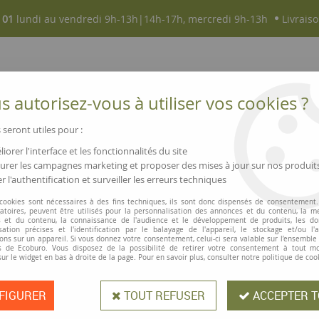
 01
lundi au vendredi 9h-13h|14h-17h, mercredi 9h-13h
Livraiso
 autorisez-vous à utiliser vos cookies ?
 seront utiles pour :
iorer l'interface et les fonctionnalités du site
NOUVEAUTÉS
MAGASINS ▫ COMMERCES
rer les campagnes marketing et proposer des mises à jour sur nos produit
r l'authentification et surveiller les erreurs techniques
r roller de correction BeGreen
 cookies sont nécessaires à des fins techniques, ils sont donc dispensés de consentement. 
gatoires, peuvent être utilisés pour la personnalisation des annonces et du contenu, la m
Pilot
 et du contenu, la connaissance de l'audience et le développement de produits, les d
isation précises et l'identification par le balayage de l'appareil, le stockage et/ou l'
Recharge pour ro
ons sur un appareil. Si vous donnez votre consentement, celui-ci sera valable sur l’ensemble
 de Ecoburo. Vous disposez de la possibilité de retirer votre consentement à tout 
sur le widget en bas à droite de la page. Pour en savoir plus, consulter notre politique de coo
FIGURER
TOUT REFUSER
ACCEPTER T
La recharge du roller de correction
sans solvants. Ruban 4,2 mm x 6 m