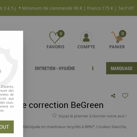
n 3 à 5 j
Minimum de commande 99 € | Franco 175 € | Tarif HT
0
0
FAVORIS
COMPTE
PANIER
ENTRETIEN ▫ HYGIÈNE
MARQUAGE
s
D'autres,
esure des
onnées de
accès aux
ller de correction BeGreen
 des sous-
moment en
kie.
Soyez le premier à donner votre avis !
OUT
 est elle aussi fabriquée en matériaux recyclés à 88%*. Couleur blanche,
.