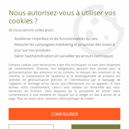
Fournitures et équipements écologiques
Nous autorisez-vous à utiliser vos
02 51 88 25 01
lundi au vendredi 9h-13h|14h-17h, mercredi
cookies ?
9h-13h
Livraison 3 à 5 j
Ils nous seront utiles pour :
Minimum de commande 99 € | Franco 175 € | Tarif HT
Améliorer l'interface et les fonctionnalités du site
Mesurer les campagnes marketing et proposer des mises à
jour sur nos produits
0
Gérer l'authentification et surveiller les erreurs techniques
Certains cookies sont nécessaires à des fins techniques, ils sont donc dispensés
de consentement. D'autres, non obligatoires, peuvent être utilisés pour la
personnalisation des annonces et du contenu, la mesure des annonces et du
Accueil
>
Fournitures et Écriture
>
Écriture
>
contenu, la connaissance de l'audience et le développement de produits, les
Stylos-bille, roller et recharges
>
Recharge pour stylo « Begreen Greenball
données de géolocalisation précises et l'identification par le balayage de
l'appareil, le stockage et/ou l'accès aux informations sur un appareil. Si vous
»
donnez votre consentement, celui-ci sera valable sur l’ensemble des sous-
domaines de Ecoburo. Vous disposez de la possibilité de retirer votre
PRIX DÉGRESSIF
consentement à tout moment en cliquant sur le widget en bas à droite de la
page. Pour en savoir plus, consulter notre politique de cookie.
CONFIGURER