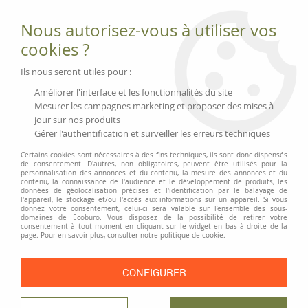
Fournitures et équipements écologiques
Nous autorisez-vous à utiliser vos
02 51 88 25 01
lundi au vendredi 9h-13h|14h-17h, mercredi
cookies ?
9h-13h
Livraison 3 à 5 j
Ils nous seront utiles pour :
Minimum de commande 99 € | Franco 175 € | Tarif HT
Améliorer l'interface et les fonctionnalités du site
Mesurer les campagnes marketing et proposer des mises à
jour sur nos produits
0
Gérer l'authentification et surveiller les erreurs techniques
Certains cookies sont nécessaires à des fins techniques, ils sont donc dispensés
de consentement. D'autres, non obligatoires, peuvent être utilisés pour la
personnalisation des annonces et du contenu, la mesure des annonces et du
Accueil
>
Moyens généraux
>
Jouets
>
Bulles de savon « Pustefix »
contenu, la connaissance de l'audience et le développement de produits, les
données de géolocalisation précises et l'identification par le balayage de
l'appareil, le stockage et/ou l'accès aux informations sur un appareil. Si vous
donnez votre consentement, celui-ci sera valable sur l’ensemble des sous-
PRIX DÉGRESSIF
domaines de Ecoburo. Vous disposez de la possibilité de retirer votre
consentement à tout moment en cliquant sur le widget en bas à droite de la
page. Pour en savoir plus, consulter notre politique de cookie.
CONFIGURER