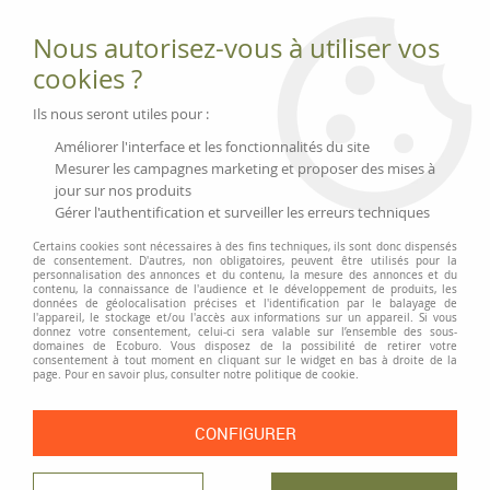
Fournitures et équipements écologiques
Nous autorisez-vous à utiliser vos
02 51 88 25 01
lundi au vendredi 9h-13h|14h-17h, mercredi
cookies ?
9h-13h
Livraison 3 à 5 j
Ils nous seront utiles pour :
Minimum de commande 99 € | Franco 175 € | Tarif HT
Améliorer l'interface et les fonctionnalités du site
Mesurer les campagnes marketing et proposer des mises à
jour sur nos produits
0
Gérer l'authentification et surveiller les erreurs techniques
Certains cookies sont nécessaires à des fins techniques, ils sont donc dispensés
de consentement. D'autres, non obligatoires, peuvent être utilisés pour la
personnalisation des annonces et du contenu, la mesure des annonces et du
Accueil
>
Moyens généraux
>
Pause café
>
Café et chocolat Bio
>
Poudre
contenu, la connaissance de l'audience et le développement de produits, les
pour boisson chocolatée bio GEPA
données de géolocalisation précises et l'identification par le balayage de
l'appareil, le stockage et/ou l'accès aux informations sur un appareil. Si vous
donnez votre consentement, celui-ci sera valable sur l’ensemble des sous-
domaines de Ecoburo. Vous disposez de la possibilité de retirer votre
consentement à tout moment en cliquant sur le widget en bas à droite de la
page. Pour en savoir plus, consulter notre politique de cookie.
CONFIGURER