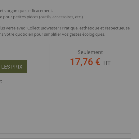
ets organiques efficacement.
pour petites pièces (outils, accessoires, etc.).
s verte avec "Collect Biowaste" ! Pratique, esthétique et respectueuse
ans votre quotidien pour simplifier vos gestes écologiques.
Seulement
17
,
76
€
HT
 LES PRIX
t