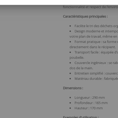
particuliers et les entreprises en
fonctionnalité et respect de l'envi
Caractéristiques principales :
Facilite le tri des déchets 
Design moderne et intempore
votre plan de travail, même en r
Format pratique : sa forme 
directement dans le récipient.
Transport facile : équipée 
poubelle.
Couvercle ingénieux : se rab
dos de la main.
Entretien simplifié : couve
Matériau durable : fabriqué
Dimensions :
Longueur : 290 mm
Profondeur : 165 mm
Hauteur : 170 mm
Exemples d’utilisation :