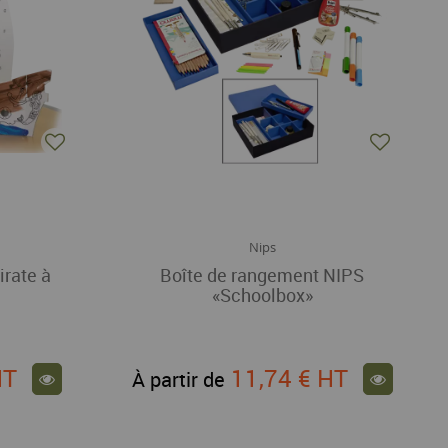
Nips
irate à
Boîte de rangement NIPS
«Schoolbox»
HT
11,74 €
HT
À partir de