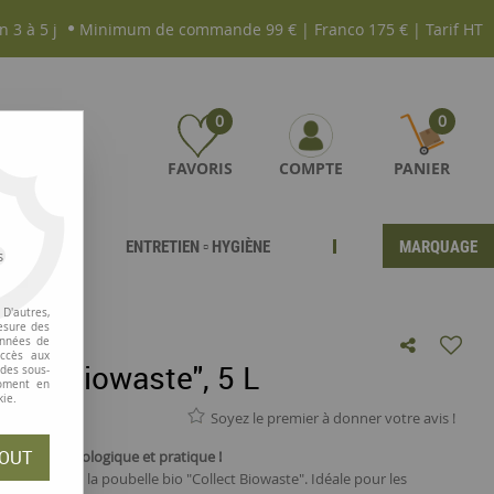
n 3 à 5 j
Minimum de commande 99 € | Franco 175 € | Tarif HT
0
0
FAVORIS
COMPTE
PANIER
ENTRETIEN ▫ HYGIÈNE
MARQUAGE
s
D'autres,
esure des
onnées de
accès aux
llect Biowaste", 5 L
 des sous-
moment en
kie.
Soyez le premier à donner votre avis !
OUT
lliée du tri écologique et pratique !
aniques avec la poubelle bio "Collect Biowaste". Idéale pour les