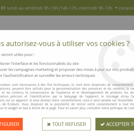
 01
lundi au vendredi 9h-13h|14h-17h, mercredi 9h-13h
Livraiso
 autorisez-vous à utiliser vos cookies ?
 seront utiles pour :
iorer l'interface et les fonctionnalités du site
NOUVEAUTÉS
MAGASINS ▫ COMMERCES
rer les campagnes marketing et proposer des mises à jour sur nos produit
r l'authentification et surveiller les erreurs techniques
mpost
>
Poubelle bio "Collect Biowaste", 5 L
 cookies sont nécessaires à des fins techniques, ils sont donc dispensés de consentement. 
gatoires, peuvent être utilisés pour la personnalisation des annonces et du contenu, la m
SmartStore
 et du contenu, la connaissance de l'audience et le développement de produits, les d
isation précises et l'identification par le balayage de l'appareil, le stockage et/ou l'
Poubelle bio "Co
ons sur un appareil. Si vous donnez votre consentement, celui-ci sera valable sur l’ensemble
 de Ecoburo. Vous disposez de la possibilité de retirer votre consentement à tout 
sur le widget en bas à droite de la page. Pour en savoir plus, consulter notre politique de coo
FIGURER
TOUT REFUSER
ACCEPTER T
Poubelle bio "Collect Biowaste" - L'a
Optimisez votre tri des déchets org