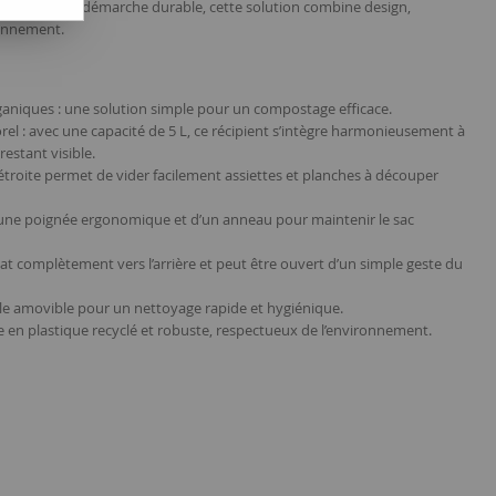
gagés dans une démarche durable, cette solution combine design,
ronnement.
organiques : une solution simple pour un compostage efficace.
l : avec une capacité de 5 L, ce récipient s’intègre harmonieusement à
estant visible.
étroite permet de vider facilement assiettes et planches à découper
d’une poignée ergonomique et d’un anneau pour maintenir le sac
at complètement vers l’arrière et peut être ouvert d’un simple geste du
rcle amovible pour un nettoyage rapide et hygiénique.
e en plastique recyclé et robuste, respectueux de l’environnement.