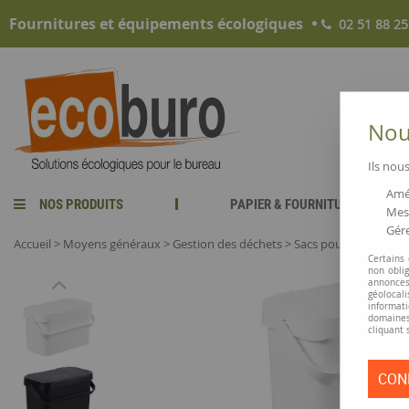
Fournitures et équipements écologiques
02 51 88 25
Nous
Ils nous
Amél
NOS PRODUITS
PAPIER & FOURNITURES
Mesu
Gére
Accueil
>
Moyens généraux
>
Gestion des déchets
>
Sacs poubelle et co
Certains
non obli
annonces
géolocal
informati
domaines
cliquant 
CON