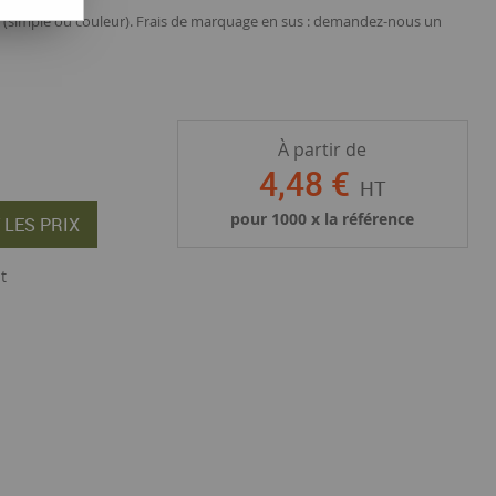
 (simple ou couleur). Frais de marquage en sus : demandez-nous un
À partir de
4
,
48
€
HT
pour
1000
x la référence
 LES PRIX
t