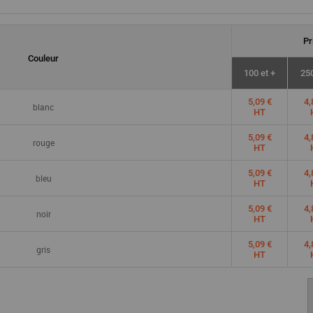
Pr
Couleur
100 et +
250
5,09 €
4,
blanc
HT
5,09 €
4,
rouge
HT
5,09 €
4,
bleu
HT
5,09 €
4,
noir
HT
5,09 €
4,
gris
HT