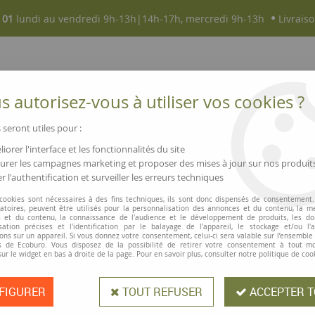
 01
lundi au vendredi 9h-13h|14h-17h, mercredi 9h-13h
Livraiso
 autorisez-vous à utiliser vos cookies ?
 seront utiles pour :
iorer l'interface et les fonctionnalités du site
NOUVEAUTÉS
MAGASINS ▫ COMMERCES
rer les campagnes marketing et proposer des mises à jour sur nos produit
r l'authentification et surveiller les erreurs techniques
tation
>
Porte-bloc carton à personnaliser
 cookies sont nécessaires à des fins techniques, ils sont donc dispensés de consentement. 
gatoires, peuvent être utilisés pour la personnalisation des annonces et du contenu, la m
 et du contenu, la connaissance de l'audience et le développement de produits, les d
isation précises et l'identification par le balayage de l'appareil, le stockage et/ou l'
Porte-bloc carto
ons sur un appareil. Si vous donnez votre consentement, celui-ci sera valable sur l’ensemble
 de Ecoburo. Vous disposez de la possibilité de retirer votre consentement à tout 
sur le widget en bas à droite de la page. Pour en savoir plus, consulter notre politique de coo
Porte-bloc disponible en 5 couleurs.
FIGURER
TOUT REFUSER
ACCEPTER T
Prix attractif. Dim. : 33,5 x 24 cm.