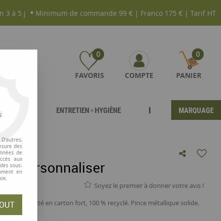
n 3 à 5 j
Minimum de commande 99 € | Franco 175 € | Tarif HT
0
0
FAVORIS
COMPTE
PANIER
ENTRETIEN ▫ HYGIÈNE
MARQUAGE
s
D'autres,
esure des
onnées de
accès aux
n à personnaliser
 des sous-
moment en
kie.
Soyez le premier à donner votre avis !
 Bonne qualité en carton fort, 100 % recyclé. Pince métallique solide.
OUT