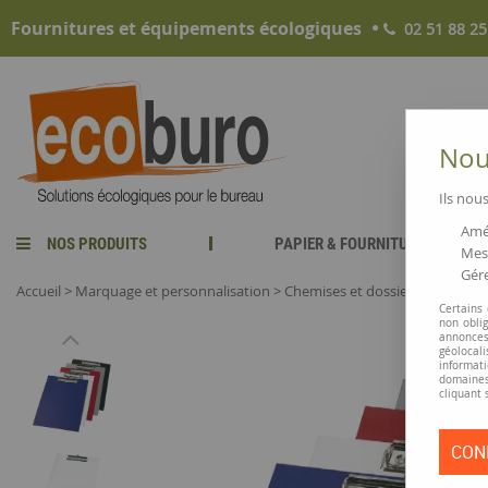
Fournitures et équipements écologiques
02 51 88 25
Nous
Ils nous
Amél
NOS PRODUITS
PAPIER & FOURNITURES
Mesu
Gére
Accueil
>
Marquage et personnalisation
>
Chemises et dossiers de présen
Certains
non obli
annonces
géolocal
informati
domaines
cliquant 
CON