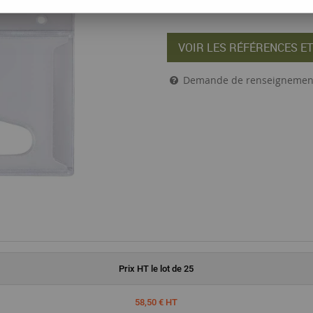
VOIR LES RÉFÉRENCES ET
Demande de renseignemen
Prix
HT
le lot de 25
58,50 € HT