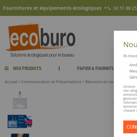
Fournitures et équipements écologiques
02 51 88 25
Nous
Ils nous
Amél
NOS PRODUITS
PAPIER & FOURNITURES
Mesu
Gére
Accueil
>
Communication et Présentations
>
Réunions et conférences
>
B
Certains
non obli
annonces
géolocal
informati
domaines
cliquant 
CON