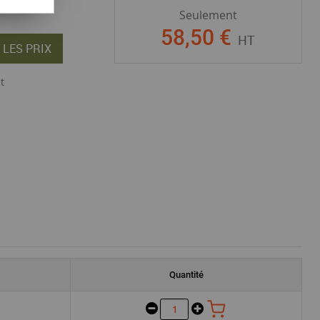
Seulement
58
,
50
€
HT
 LES PRIX
t
Quantité