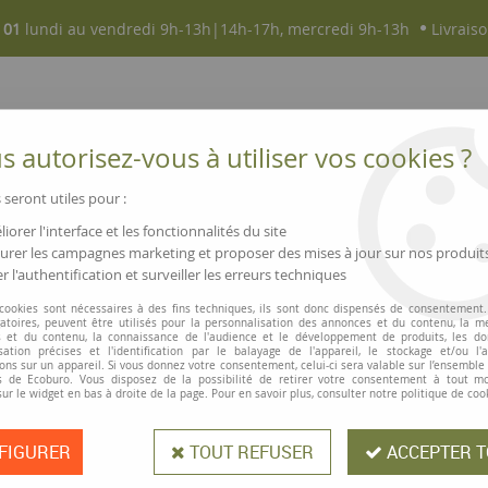
 01
lundi au vendredi 9h-13h|14h-17h, mercredi 9h-13h
Livraiso
 autorisez-vous à utiliser vos cookies ?
 seront utiles pour :
iorer l'interface et les fonctionnalités du site
NOUVEAUTÉS
MAGASINS ▫ COMMERCES
rer les campagnes marketing et proposer des mises à jour sur nos produit
r l'authentification et surveiller les erreurs techniques
adges, porte-badges et affichettes
>
Porte badge Avery avec clip
 cookies sont nécessaires à des fins techniques, ils sont donc dispensés de consentement. 
gatoires, peuvent être utilisés pour la personnalisation des annonces et du contenu, la m
 et du contenu, la connaissance de l'audience et le développement de produits, les d
isation précises et l'identification par le balayage de l'appareil, le stockage et/ou l'
Porte badge Aver
ons sur un appareil. Si vous donnez votre consentement, celui-ci sera valable sur l’ensemble
 de Ecoburo. Vous disposez de la possibilité de retirer votre consentement à tout 
sur le widget en bas à droite de la page. Pour en savoir plus, consulter notre politique de coo
Lot de 25 porte-cartes à pince pour
FIGURER
TOUT REFUSER
ACCEPTER T