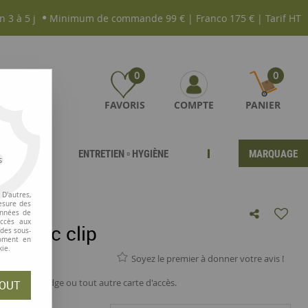
n 3 à 5 j
Minimum de commande 99 € | Franco 175 € | Tarif HT
0
0
FAVORIS
COMPTE
PANIER
ENTRETIEN ▫ HYGIÈNE
MARQUAGE
s
D'autres,
esure des
onnées de
accès aux
y avec clip
 des sous-
moment en
kie.
Soyez le premier à donner votre avis !
 y insérer badge ou tout autre carte d'accès.
OUT