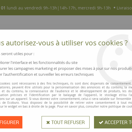
 01
lundi au vendredi 9h-13h|14h-17h, mercredi 9h-13h
Livraiso
 autorisez-vous à utiliser vos cookies ?
 seront utiles pour :
iorer l'interface et les fonctionnalités du site
NOUVEAUTÉS
MAGASINS ▫ COMMERCES
rer les campagnes marketing et proposer des mises à jour sur nos produit
r l'authentification et surveiller les erreurs techniques
 cookies sont nécessaires à des fins techniques, ils sont donc dispensés de consentement. 
gatoires, peuvent être utilisés pour la personnalisation des annonces et du contenu, la m
 et du contenu, la connaissance de l'audience et le développement de produits, les d
isation précises et l'identification par le balayage de l'appareil, le stockage et/ou l'
ons sur un appareil. Si vous donnez votre consentement, celui-ci sera valable sur l’ensemble
Polo femme
 de Ecoburo. Vous disposez de la possibilité de retirer votre consentement à tout 
sur le widget en bas à droite de la page. Pour en savoir plus, consulter notre politique de coo
FIGURER
TOUT REFUSER
ACCEPTER T
Ces polos en coton bio sont destin