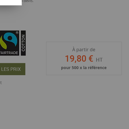
andez-nous un devis.
À partir de
19
,
80
€
HT
pour
500
x la référence
 LES PRIX
t