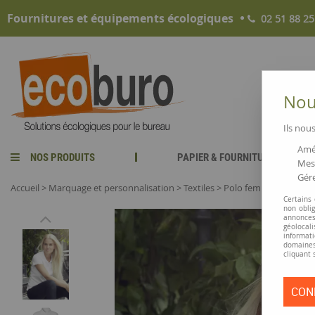
Fournitures et équipements écologiques
02 51 88 25
Nous
Ils nous
Amél
NOS PRODUITS
PAPIER & FOURNITURES
Mesu
Gére
Accueil
>
Marquage et personnalisation
>
Textiles
>
Polo femme
Certains
non obli
annonces
géolocal
informati
domaines
cliquant 
CON