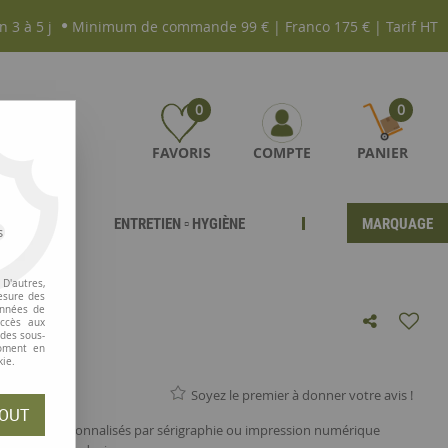
n 3 à 5 j
Minimum de commande 99 € | Franco 175 € | Tarif HT
0
0
FAVORIS
COMPTE
PANIER
ENTRETIEN ▫ HYGIÈNE
MARQUAGE
s
D'autres,
esure des
onnées de
accès aux
 des sous-
moment en
kie.
Soyez le premier à donner votre avis !
OUT
és à être personnalisés par sérigraphie ou impression numérique