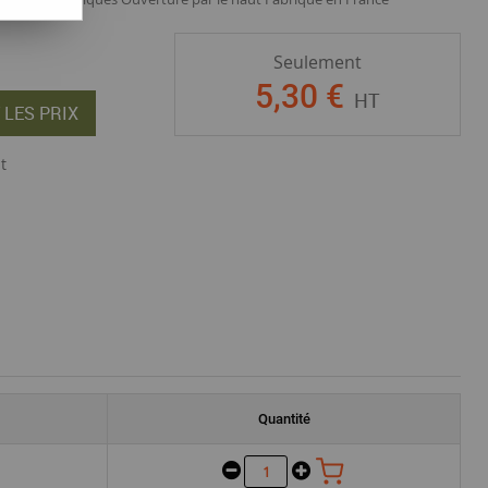
Seulement
5
,
30
€
HT
 LES PRIX
t
Quantité