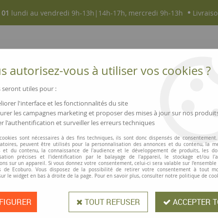
 01
lundi au vendredi 9h-13h|14h-17h, mercredi 9h-13h
Livraiso
 autorisez-vous à utiliser vos cookies ?
 seront utiles pour :
iorer l'interface et les fonctionnalités du site
NOUVEAUTÉS
MAGASINS ▫ COMMERCES
rer les campagnes marketing et proposer des mises à jour sur nos produit
r l'authentification et surveiller les erreurs techniques
tes perforées
>
Pochettes perforées Exacompta 60µ
 cookies sont nécessaires à des fins techniques, ils sont donc dispensés de consentement. 
gatoires, peuvent être utilisés pour la personnalisation des annonces et du contenu, la m
 et du contenu, la connaissance de l'audience et le développement de produits, les d
isation précises et l'identification par le balayage de l'appareil, le stockage et/ou l'
ons sur un appareil. Si vous donnez votre consentement, celui-ci sera valable sur l’ensemble
Pochettes perf
 de Ecoburo. Vous disposez de la possibilité de retirer votre consentement à tout 
sur le widget en bas à droite de la page. Pour en savoir plus, consulter notre politique de coo
FIGURER
TOUT REFUSER
ACCEPTER T
Lot de 50 pochettes transparentes 
bande de trou renforcée Type : liss