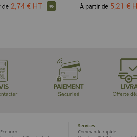
2,74 €
HT
5,21 €
H
r de
À partir de
VIS
PAIEMENT
LIVR
Sécurisé
ntacter
Offerte dè
Services
e Ecoburo
Commande rapide