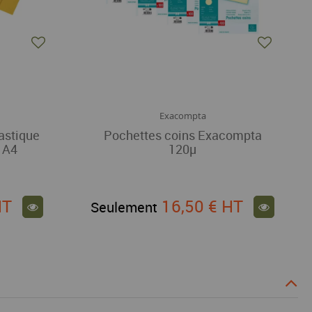
Exacompta
astique
Pochettes coins Exacompta
 A4
120µ
HT
16,50 €
HT
Seulement