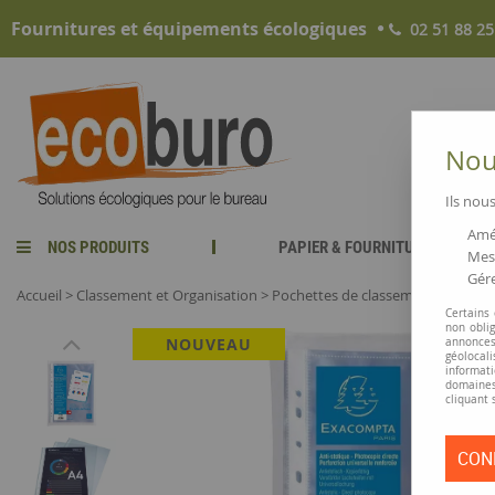
Fournitures et équipements écologiques
02 51 88 25
Nous
Ils nous
Amél
NOS PRODUITS
PAPIER & FOURNITURES
Mesu
Gére
Accueil
>
Classement et Organisation
>
Pochettes de classement
>
Pochet
Certains
non obli
NOUVEAU
annonces
géolocal
informati
domaines
cliquant 
CON