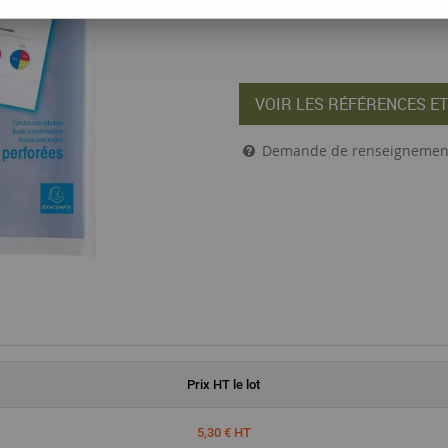
VOIR LES RÉFÉRENCES ET
Demande de renseignemen
Prix
HT
le lot
5,30 € HT