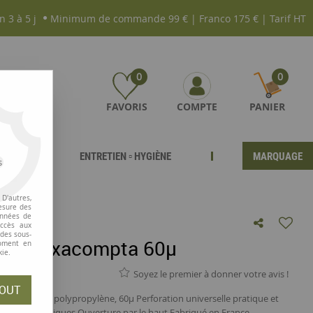
n 3 à 5 j
Minimum de commande 99 € | Franco 175 € | Tarif HT
0
0
FAVORIS
COMPTE
PANIER
ENTRETIEN ▫ HYGIÈNE
MARQUAGE
s
D'autres,
esure des
onnées de
accès aux
 des sous-
orées Exacompta 60µ
moment en
kie.
Soyez le premier à donner votre avis !
OUT
perforées en polypropylène, 60µ Perforation universelle pratique et
es et anti-statiques Ouverture par le haut Fabriqué en France